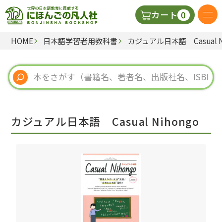
0
カート
HOME
日本語学習者用教科書
カジュアル日本語 Casual N
日本語の教科書
視聴覚・補助教材
辞典
カジュアル日本語 Casual Nihongo
教師用参考書
新規
ご利