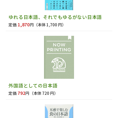
ゆれる日本語、それでもゆるがない日本語
1,870
定価
円
（本体 1,700 円）
外国語としての日本語
792
定価
円
（本体 720 円）