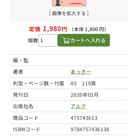
［ 画像を拡大する ］
1,980
定価
円
（本体 1,800 円）
カートへ入れる
個数
編・監
著者
あっきー
判型・ページ数・付属
A5 219頁
発刊日
2020年03月
出版社名
アルク
商品コード
475743613
ISBNコード
9784757436138