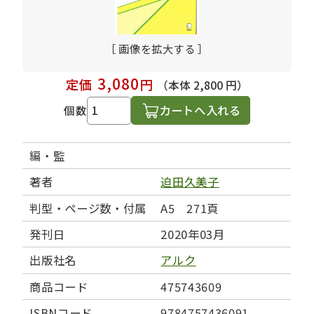
［ 画像を拡大する ］
3,080
定価
円
（本体 2,800 円）
カートへ入れる
個数
編・監
著者
迫田久美子
判型・ページ数・付属
A5 271頁
発刊日
2020年03月
出版社名
アルク
商品コード
475743609
ISBNコード
9784757436091