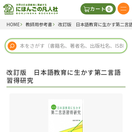
0
カート
HOME
教師用参考書
改訂版 日本語教育に生かす第二言
日本語の教科書
視聴覚・補助教材
辞典
改訂版 日本語教育に生かす第二言語
教師用参考書
習得研究
新規
ご利