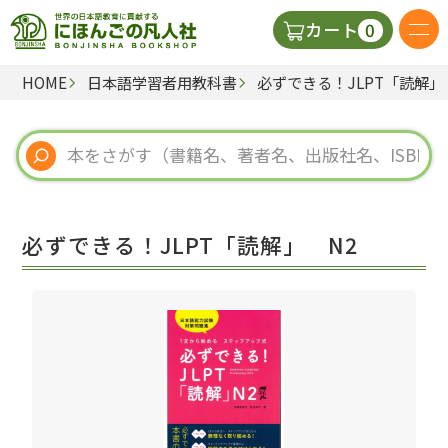
0
カート
HOME
日本語学習者用教科書
必ずできる！JLPT「読解」
日本語の教科書
視聴覚・補助教材
辞典
必ずできる！JLPT「読解」 N2
教師用参考書
新規
ご利