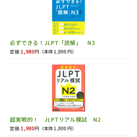
必ずできる！JLPT「読解」 N3
1,980
定価
円
（本体 1,800 円）
超実戦的！ JLPTリアル模試 N2
1,980
定価
円
（本体 1,800 円）