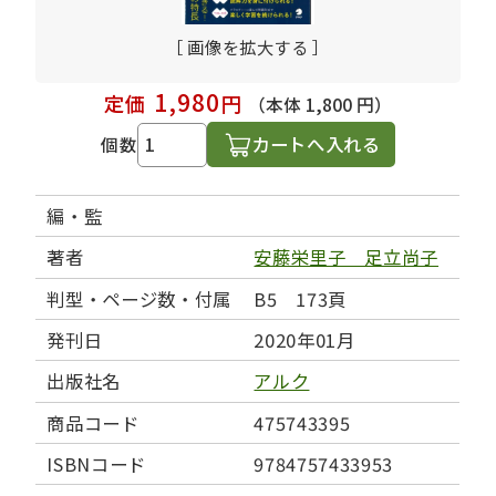
［ 画像を拡大する ］
1,980
定価
円
（本体 1,800 円）
カートへ入れる
個数
編・監
著者
安藤栄里子 足立尚子
判型・ページ数・付属
B5 173頁
発刊日
2020年01月
出版社名
アルク
商品コード
475743395
ISBNコード
9784757433953