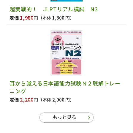
超実戦的！ JLPTリアル模試 N3
1,980
定価
円
（本体 1,800 円）
耳から覚える日本語能力試験Ｎ２聴解トレー
ニング
2,200
定価
円
（本体 2,000 円）
もっと見る