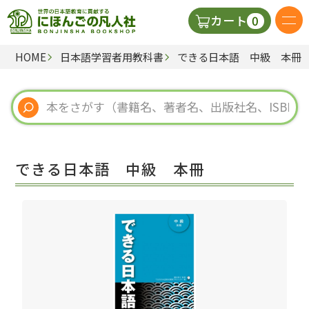
0
カート
HOME
日本語学習者用教科書
できる日本語 中級 本冊
日本語の教科書
視聴覚・補助教材
辞典
できる日本語 中級 本冊
教師用参考書
新規
ご利