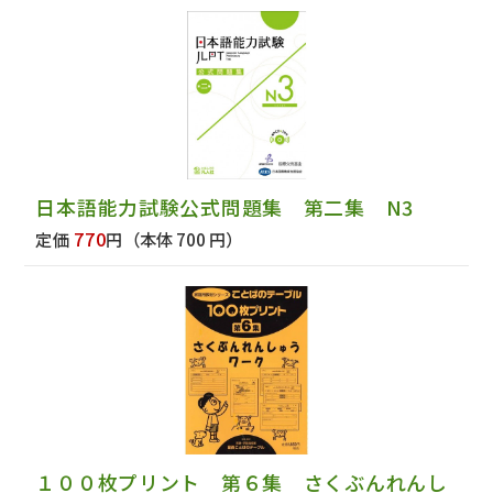
日本語能力試験公式問題集 第二集 N3
770
定価
円
（本体 700 円）
１００枚プリント 第６集 さくぶんれんし