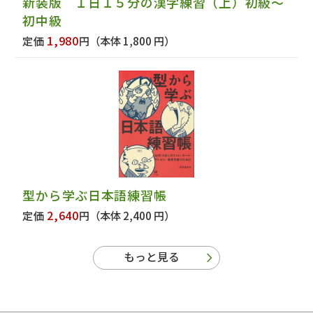
新装版 １日１５分の漢字練習（上）初級～
初中級
1,980
定価
円
（本体 1,800 円）
型から学ぶ日本語練習帳
2,640
定価
円
（本体 2,400 円）
もっと見る