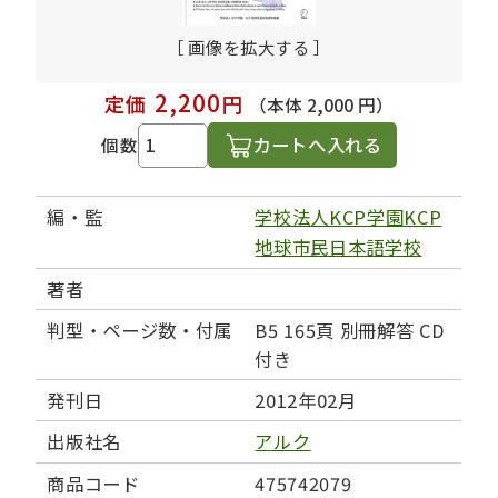
［ 画像を拡大する ］
2,200
定価
円
（本体 2,000 円）
カートへ入れる
個数
編・監
学校法人KCP学園KCP
地球市民日本語学校
著者
判型・ページ数・付属
B5 165頁 別冊解答 CD
付き
発刊日
2012年02月
出版社名
アルク
商品コード
475742079