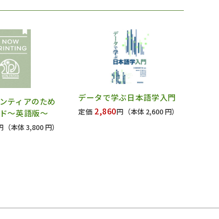
データで学ぶ日本語学入門
ンティアのため
2,860
定価
円
（本体 2,600 円）
ド～英語版～
円
（本体 3,800 円）