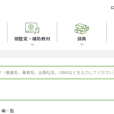
視聴覚・補助教材
辞典
ビジネスパーソン・研修生向け
コンピューター
漢字字典（辞典）
教室活動参考書
短期滞在者向け
カセットテープ
英語辞典
日本語概説
子ども向け
絵本・子ども向け補助
スペイン語辞典
語彙・意味
文法
図表
中国語辞典
文章・談話・表
発音・聴解
ポルトガル語辞典
表記
作文
ロシア語辞典
言語学
語彙・表現
国語辞典
日本語教育事情
表記（かな・漢
漢字・漢和辞典
異文化間コミュ
日本語能力試験対策
表現・用字用語辞典
言語の諸相
日本留学試験対
比較文化辞典
アカデミック・
大学入試対策
学校情報
編・監