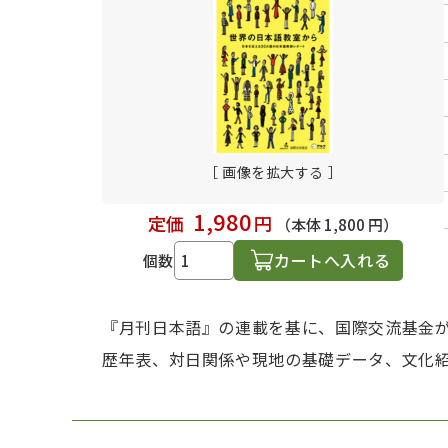
日本語学習関連副読本
［ 画像を拡大する ］
1,980
定価
円
（本体 1,800 円）
カートへ入れる
個数
『月刊日本語』の連載を基に、国際交流基金が
歴年表、対日関係や現地の基礎データ、文化