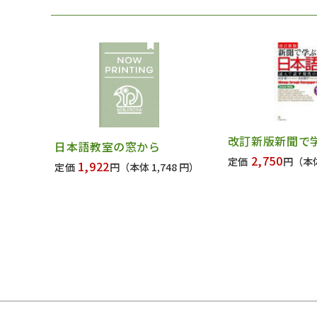
改訂新版新聞で
日本語教室の窓から
2,750
定価
円
（本体
1,922
定価
円
（本体 1,748 円）