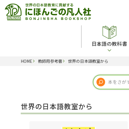
日本語の教科書
HOME
教師用参考書
世界の日本語教室から
総合教科書
ビデオ・ＤＶＤ
日本語学習辞典
日本語教授法
留学生向け専門分野
カード・ゲーム・絵教材
韓国語辞典
音声・音韻
読解
ドイツ語辞典
文法
会話
各国語辞典
試験対策
世界の日本語教室から
練習問題
語学・文法辞典
多言語社会・言語政策
各種試験対策
定期刊行物