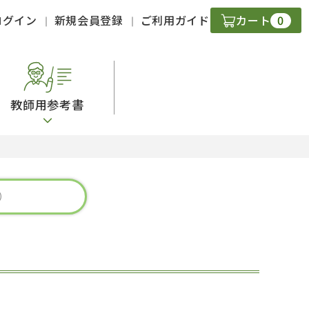
0
ログイン
新規会員登録
ご利用ガイド
カート
教師用参考書
・ＣＤ
現
字）
ニケーション
策
スキル