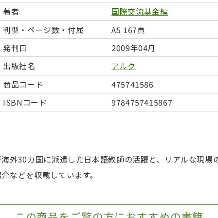
日本事情
定期刊行物
著者
国際交流基金編
判型・ページ数・付属
A5 167頁
発刊日
2009年04月
出版社名
アルク
商品コード
475741586
ISBNコード
9784757415867
海外30カ国に派遣した日本語教師の活躍と、リアルな現場
紹介などを収載しています。
この商品をご覧の方におすすめの書籍