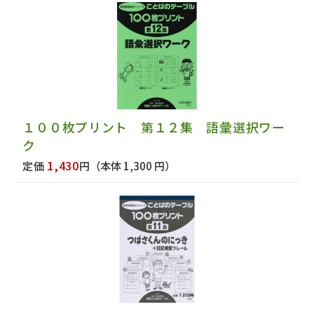
１００枚プリント 第１２集 語彙選択ワー
ク
1,430
定価
円
（本体 1,300 円）