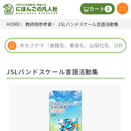
0
カート
HOME
教師用参考書
JSLバンドスケール言語活動集
日本語の教科書
視聴覚・補助教材
辞典
JSLバンドスケール言語活動集
教師用参考書
新規
ご利