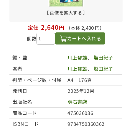
［ 画像を拡大する ］
2,640
定価
円
（本体 2,400 円）
カートへ入れる
個数
編・監
川上郁雄
、
塩田紀子
著者
川上郁雄
、
塩田紀子
判型・ページ数・付属
A4 176頁
発刊日
2025年12月
出版社名
明石書店
商品コード
475036036
ISBNコード
9784750360362