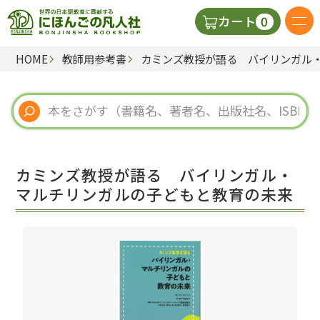
0
カート
HOME
教師用参考書
カミンズ教授が語る バイリンガル
日本語の教科書
視聴覚・補助教材
辞典
カミンズ教授が語る バイリンガル・
教師用参考書
マルチリンガルの子どもと教育の未来
新規
ご利