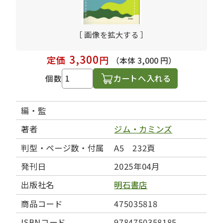
［ 画像を拡大する ］
3,300
定価
円
（本体 3,000 円）
カートへ入れる
個数
編・監
著者
ジム・カミンズ
判型・ページ数・付属
A5 232頁
発刊日
2025年04月
出版社名
明石書店
商品コード
475035818
ISBNコード
9784750358185