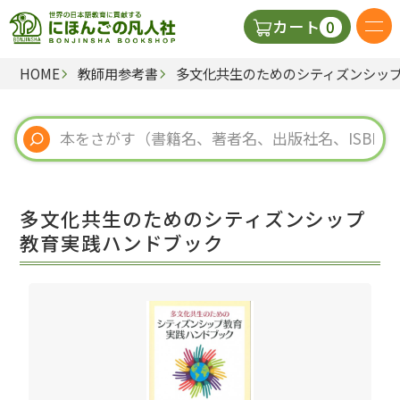
0
カート
HOME
教師用参考書
多文化共生のためのシティズンシッ
日本語の教科書
視聴覚・補助教材
辞典
多文化共生のためのシティズンシップ
教師用参考書
教育実践ハンドブック
新規
ご利