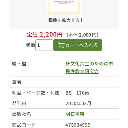
［ 画像を拡大する ］
2,200
定価
円
（本体 2,000 円）
カートへ入れる
個数
編・監
多文化共生のための市
民性教育研究会
著者
判型・ページ数・付属
B5 176頁
発刊日
2020年03月
出版社名
明石書店
商品コード
475034999