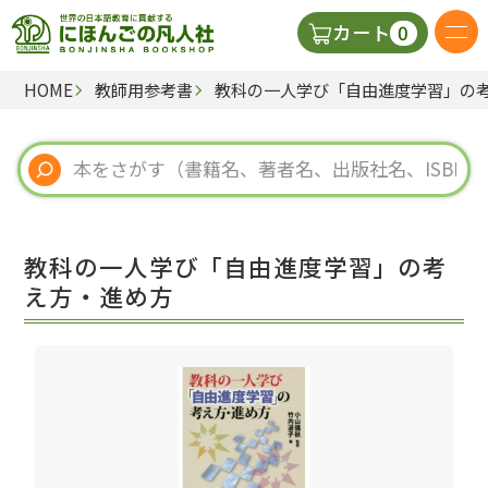
0
カート
HOME
教師用参考書
教科の一人学び「自由進度学習」の
日本語の教科書
視聴覚・補助教材
辞典
教科の一人学び「自由進度学習」の考
教師用参考書
え方・進め方
新規
ご利