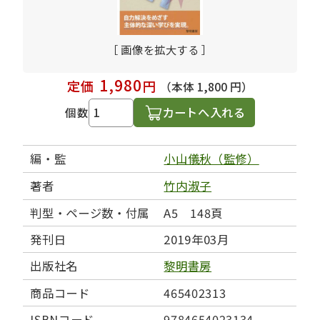
［ 画像を拡大する ］
1,980
定価
円
（本体 1,800 円）
カートへ入れる
個数
編・監
小山儀秋（監修）
著者
竹内淑子
判型・ページ数・付属
A5 148頁
発刊日
2019年03月
出版社名
黎明書房
商品コード
465402313
ISBNコード
9784654023134