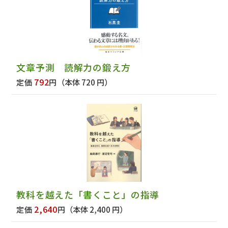
文章予測 読解力の鍛え方
792
定価
円
（本体 720 円）
教科を越えた「書くこと」の指導
2,640
定価
円
（本体 2,400 円）