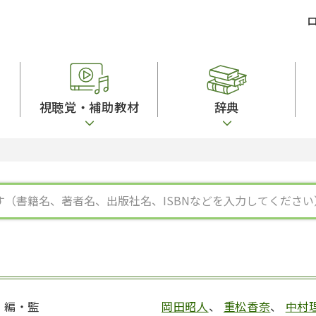
視聴覚・補助教材
辞典
ビジネスパーソン・研修生向け
コンピューター
漢字字典（辞典）
教室活動参考書
短期滞在者向け
カセットテープ
英語辞典
日本語概説
子ども向け
絵本・子ども向け補助
スペイン語辞典
語彙・意味
文法
図表
中国語辞典
文章・談話・表
発音・聴解
ポルトガル語辞典
表記
作文
ロシア語辞典
言語学
語彙・表現
国語辞典
日本語教育事情
表記（かな・漢
漢字・漢和辞典
異文化間コミュ
日本語能力試験対策
表現・用字用語辞典
言語の諸相
日本留学試験対
比較文化辞典
アカデミック・
大学入試対策
学校情報
編・監
岡田昭人
、
重松香奈
、
中村