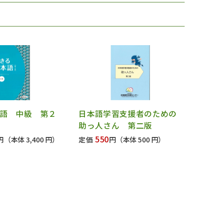
語 中級 第２
日本語学習支援者のための
助っ人さん 第二版
550
円
（本体 3,400 円）
定価
円
（本体 500 円）