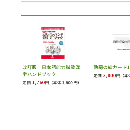
改訂版 日本語能力試験漢
動詞の絵カード1
字ハンドブック
3,800
定価
円
（本体
1,760
定価
円
（本体 1,600 円）