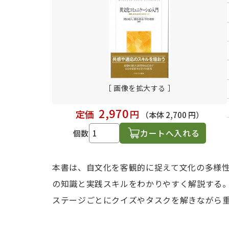
日本語学習関連副読本
［ 画像を拡大する ］
2,970
定価
円
（本体 2,700 円）
カートへ入れる
個数
本書は、自文化を客観的に捉えて文化の多様
の知識と実践スキルをわかりやすく解説する
ステージごとにクイズやタスクを解きながら