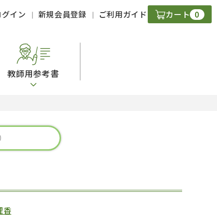
0
ログイン
新規会員登録
ご利用ガイド
カート
教師用参考書
・ＣＤ
現
字）
ニケーション
策
スキル
理香