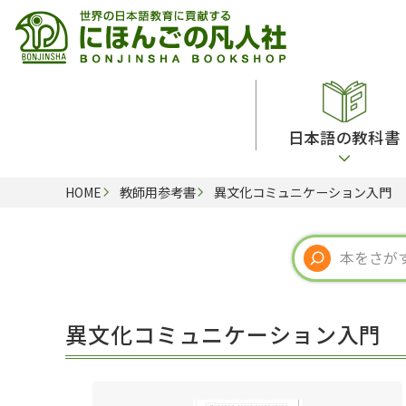
日本語の教科書
HOME
教師用参考書
異文化コミュニケーション入門
総合教科書
ビデオ・ＤＶＤ
日本語学習辞典
日本語教授法
留学生向け専門分野
カード・ゲーム・絵教材
韓国語辞典
音声・音韻
読解
ドイツ語辞典
文法
会話
各国語辞典
試験対策
異文化コミュニケーション入門
練習問題
語学・文法辞典
多言語社会・言語政策
各種試験対策
定期刊行物