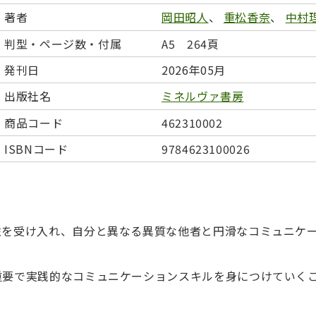
日本事情
定期刊行物
著者
岡田昭人
、
重松香奈
、
中村
判型・ページ数・付属
A5 264頁
発刊日
2026年05月
出版社名
ミネルヴァ書房
商品コード
462310002
ISBNコード
9784623100026
性を受け入れ、自分と異なる異質な他者と円滑なコミュニケ
。
重要で実践的なコミュニケーションスキルを身につけていく