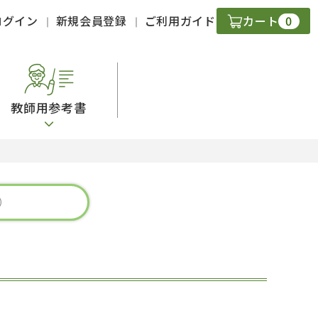
0
ログイン
新規会員登録
ご利用ガイド
カート
教師用参考書
・ＣＤ
現
字）
ニケーション
策
スキル