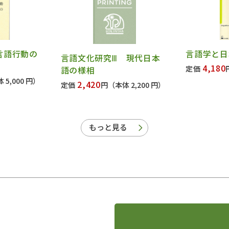
言語行動の
言語学と日
言語文化研究Ⅲ 現代日本
4,180
定価
語の様相
 5,000 円）
2,420
定価
円
（本体 2,200 円）
もっと見る