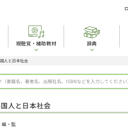
視聴覚・補助教材
辞典
外国人と日本社会
ビジネスパーソン・研修生向け
コンピューター
漢字字典（辞典）
教室活動参考書
短期滞在者向け
カセットテープ
英語辞典
日本語概説
子ども向け
絵本・子ども向け補助
スペイン語辞典
語彙・意味
文法
図表
中国語辞典
文章・談話・表
発音・聴解
ポルトガル語辞典
表記
作文
ロシア語辞典
言語学
語彙・表現
国語辞典
日本語教育事情
表記（かな・漢
漢字・漢和辞典
異文化間コミュ
外国人と日本社会
日本語能力試験対策
表現・用字用語辞典
言語の諸相
日本留学試験対
比較文化辞典
アカデミック・
大学入試対策
学校情報
編・監