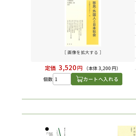
日本語学習関連副読本
［ 画像を拡大する ］
3,520
定価
円
（本体 3,200 円）
カートへ入れる
個数