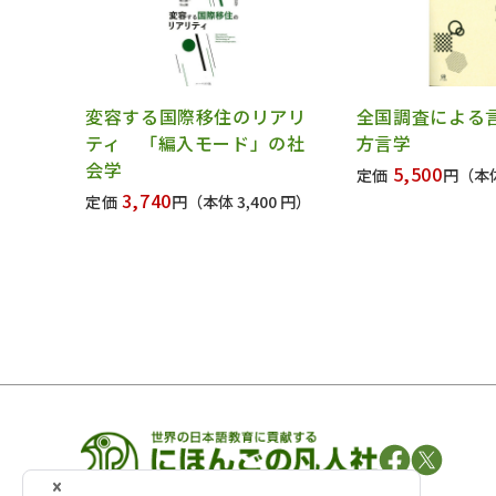
変容する国際移住のリアリ
全国調査による
ティ 「編入モード」の社
方言学
会学
5,500
定価
円
（本体
3,740
定価
円
（本体 3,400 円）