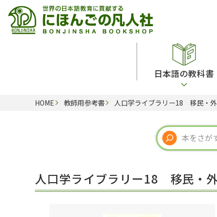
日本語の教科書
HOME
教師用参考書
人口学ライブラリー18 移民・
総合教科書
ビデオ・ＤＶＤ
日本語学習辞典
日本語教授法
留学生向け専門分野
カード・ゲーム・絵教材
韓国語辞典
音声・音韻
読解
ドイツ語辞典
文法
会話
各国語辞典
試験対策
人口学ライブラリー18 移民・
練習問題
語学・文法辞典
多言語社会・言語政策
各種試験対策
定期刊行物