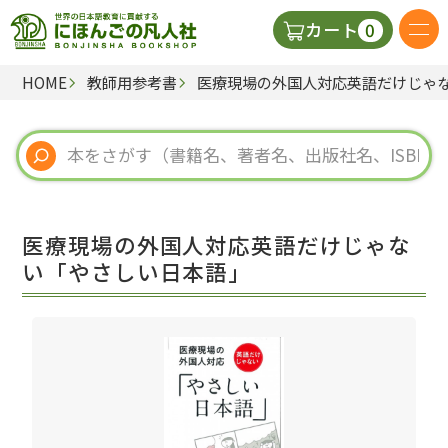
0
カート
HOME
教師用参考書
医療現場の外国人対応英語だけじゃ
日本語の教科書
視聴覚・補助教材
辞典
医療現場の外国人対応英語だけじゃな
教師用参考書
い「やさしい日本語」
新規
ご利