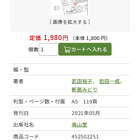
［ 画像を拡大する ］
1,980
定価
円
（本体 1,800 円）
カートへ入れる
個数
編・監
著者
武田裕子
、
岩田一成
、
新居みどり
判型・ページ数・付属
A5 119頁
発刊日
2021年05月
出版社名
南山堂
商品コード
452502251