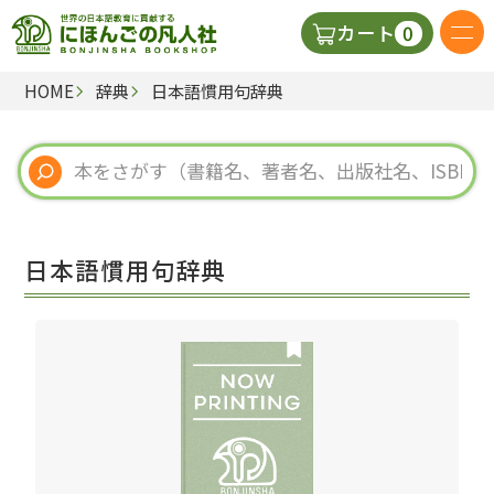
0
カート
HOME
辞典
日本語慣用句辞典
日本語の教科書
視聴覚・補助教材
辞典
日本語慣用句辞典
教師用参考書
新規
ご利