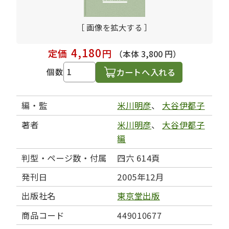
［ 画像を拡大する ］
4,180
定価
円
（本体 3,800 円）
カートへ入れる
個数
編・監
米川明彦
、
大谷伊都子
著者
米川明彦
、
大谷伊都子
編
判型・ページ数・付属
四六 614頁
発刊日
2005年12月
出版社名
東京堂出版
商品コード
449010677