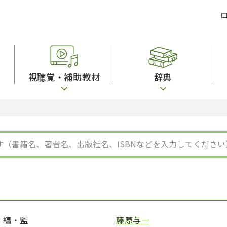
視聴覚・補助教材
辞典
ビジネスパーソン・研修生向け
コンピューター
漢字字典（辞典）
教室活動参考書
短期滞在者向け
カセットテープ
英語辞典
日本語概説
子ども向け
絵本・子ども向け補助
スペイン語辞典
語彙・意味
文法
図表
中国語辞典
文章・談話・表
発音・聴解
ポルトガル語辞典
表記
作文
ロシア語辞典
言語学
語彙・表現
国語辞典
日本語教育事情
表記（かな・漢
漢字・漢和辞典
異文化間コミュ
日本語能力試験対策
表現・用字用語辞典
言語の諸相
日本留学試験対
比較文化辞典
アカデミック・
大学入試対策
学校情報
編・監
藤原与一