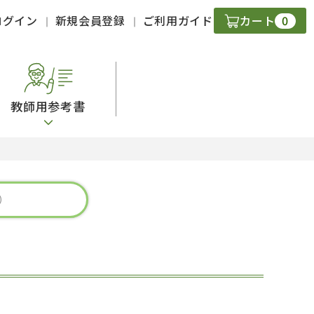
0
ログイン
新規会員登録
ご利用ガイド
カート
教師用参考書
・ＣＤ
現
字）
ニケーション
策
スキル