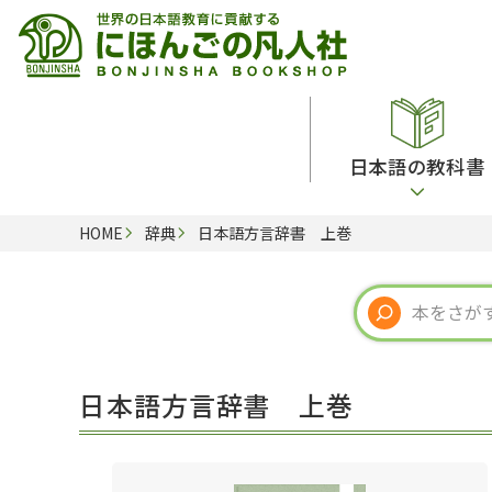
日本語の教科書
HOME
辞典
日本語方言辞書 上巻
総合教科書
ビデオ・ＤＶＤ
日本語学習辞典
日本語教授法
留学生向け専門分野
カード・ゲーム・絵教材
韓国語辞典
音声・音韻
読解
ドイツ語辞典
文法
会話
各国語辞典
試験対策
日本語方言辞書 上巻
練習問題
語学・文法辞典
多言語社会・言語政策
各種試験対策
定期刊行物