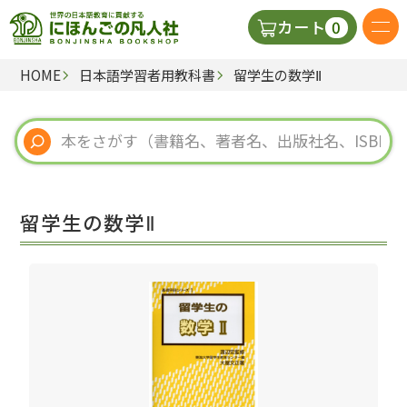
0
カート
HOME
日本語学習者用教科書
留学生の数学Ⅱ
日本語の教科書
視聴覚・補助教材
辞典
留学生の数学Ⅱ
教師用参考書
新規
ご利