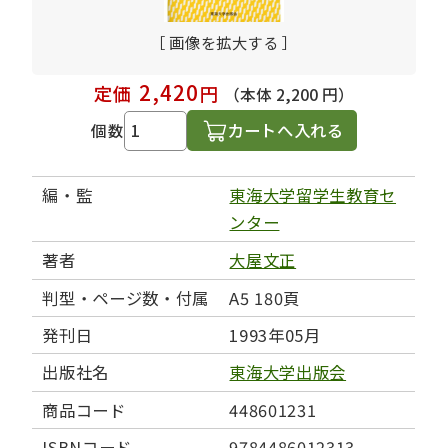
［ 画像を拡大する ］
2,420
定価
円
（本体 2,200 円）
カートへ入れる
個数
編・監
東海大学留学生教育セ
ンター
著者
大屋文正
判型・ページ数・付属
A5 180頁
発刊日
1993年05月
出版社名
東海大学出版会
商品コード
448601231
ISBNコード
9784486012313