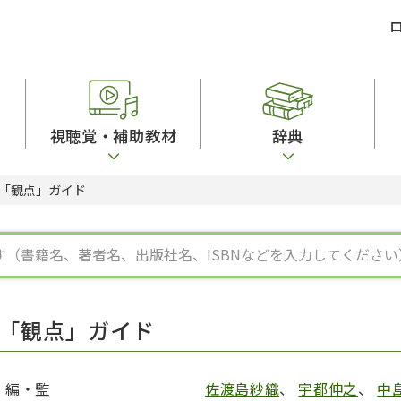
視聴覚・補助教材
辞典
「観点」ガイド
ビジネスパーソン・研修生向け
コンピューター
漢字字典（辞典）
教室活動参考書
短期滞在者向け
カセットテープ
英語辞典
日本語概説
子ども向け
絵本・子ども向け補助
スペイン語辞典
語彙・意味
文法
図表
中国語辞典
文章・談話・表
発音・聴解
ポルトガル語辞典
表記
作文
ロシア語辞典
言語学
語彙・表現
国語辞典
日本語教育事情
表記（かな・漢
漢字・漢和辞典
異文化間コミュ
「観点」ガイド
日本語能力試験対策
表現・用字用語辞典
言語の諸相
日本留学試験対
比較文化辞典
アカデミック・
大学入試対策
学校情報
編・監
佐渡島紗織
、
宇都伸之
、
中