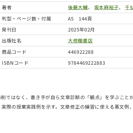
日本事情
定期刊行物
著者
後藤大輔
、
坂本麻裕子
、
千
判型・ページ数・付属
A5 144頁
発刊日
2025年02月
出版社名
大修館書店
商品コード
446922288
ISBNコード
9784469222883
添削ではなく、書き手が自ら文章診断の「観点」を学ぶこと
、実際の授業実践例を示す。文章修正の練習に使える悪文例