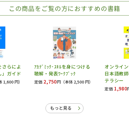
この商品をご覧の方におすすめの書籍
をさらによ
ｱｶﾃﾞﾐｯｸ･ｽｷﾙを身につける
オンライ
し」ガイド
聴解・発表ﾜｰｸﾌﾞｯｸ
日本語教師
テラシー
2,750
 1,600 円）
定価
円
（本体 2,500 円）
1,980
定価
もっと見る