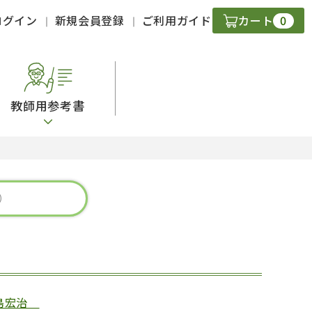
0
ログイン
新規会員登録
ご利用ガイド
カート
教師用参考書
・ＣＤ
現
字）
ニケーション
策
スキル
島宏治