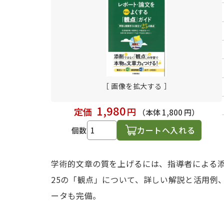
日本語学習関連副読本
［ 画像を拡大する ］
1,980
定価
円
（本体 1,800 円）
カートへ入れる
個数
学術的文章の質を上げるには、指導者による
25の「観点」について、詳しい解説と活用例
ータも完備。