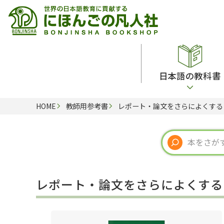
日本語の教科書
HOME
教師用参考書
レポート・論文をさらによくする
総合教科書
ビデオ・ＤＶＤ
日本語学習辞典
日本語教授法
留学生向け専門分野
カード・ゲーム・絵教材
韓国語辞典
音声・音韻
読解
ドイツ語辞典
文法
会話
各国語辞典
試験対策
レポート・論文をさらによくする
練習問題
語学・文法辞典
多言語社会・言語政策
各種試験対策
定期刊行物