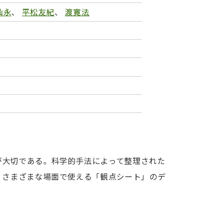
仙永
、
平松友紀
、
渡寛法
が大切である。科学的手法によって整理された
、さまざまな場面で使える「観点シート」のデ