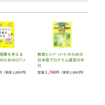
ン授業を考える
教師とｺｰﾃﾞｨﾈｰﾀｰのための
のためのICTリ
日本語プログラム運営の手
引
1,760
円
（本体 1,800 円）
定価
円
（本体 1,600 円）