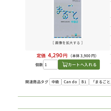
日本語学習関連副読本
［ 画像を拡大する ］
4,290
定価
円
（本体 3,900 円）
カートへ入れる
個数
中級
Can do
B1
「まるごと
関連商品タグ