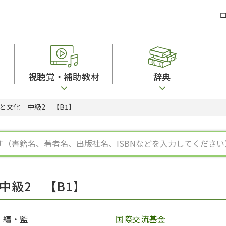
視聴覚・補助教材
辞典
と文化 中級2 【B1】
ビジネスパーソン・研修生向け
コンピューター
漢字字典（辞典）
教室活動参考書
短期滞在者向け
カセットテープ
英語辞典
日本語概説
子ども向け
絵本・子ども向け補助
スペイン語辞典
語彙・意味
文法
図表
中国語辞典
文章・談話・表
発音・聴解
ポルトガル語辞典
表記
作文
ロシア語辞典
言語学
語彙・表現
国語辞典
日本語教育事情
表記（かな・漢
漢字・漢和辞典
異文化間コミュ
中級2 【B1】
日本語能力試験対策
表現・用字用語辞典
言語の諸相
日本留学試験対
比較文化辞典
アカデミック・
大学入試対策
学校情報
編・監
国際交流基金