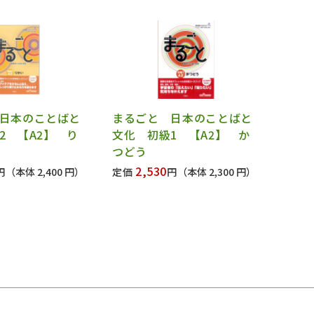
日本のことばと
まるごと 日本のことばと
2 【A2】 り
文化 初級1 【A2】 か
つどう
2,530
円
（本体 2,400 円）
定価
円
（本体 2,300 円）