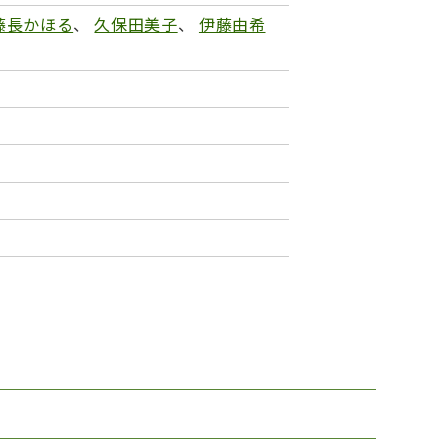
藤長かほる
、
久保田美子
、
伊藤由希