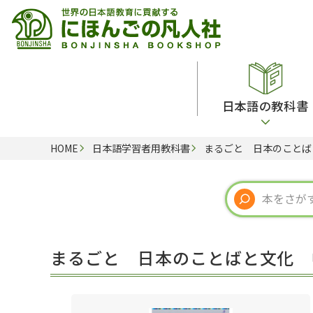
日本語の教科書
HOME
日本語学習者用教科書
まるごと 日本のことば
総合教科書
ビデオ・ＤＶＤ
日本語学習辞典
日本語教授法
留学生向け専門分野
カード・ゲーム・絵教材
韓国語辞典
音声・音韻
読解
ドイツ語辞典
文法
会話
各国語辞典
試験対策
まるごと 日本のことばと文化 
練習問題
語学・文法辞典
多言語社会・言語政策
各種試験対策
定期刊行物