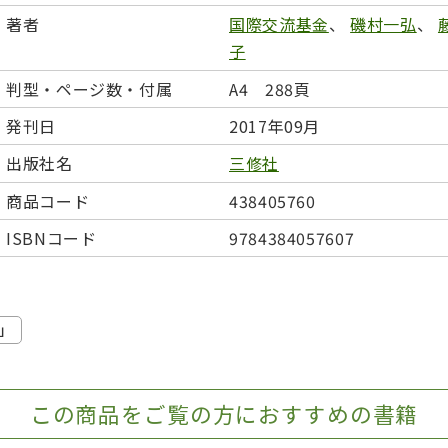
日本事情
定期刊行物
著者
国際交流基金
、
磯村一弘
、
子
判型・ページ数・付属
A4 288頁
発刊日
2017年09月
出版社名
三修社
商品コード
438405760
ISBNコード
9784384057607
」
この商品をご覧の方におすすめの書籍