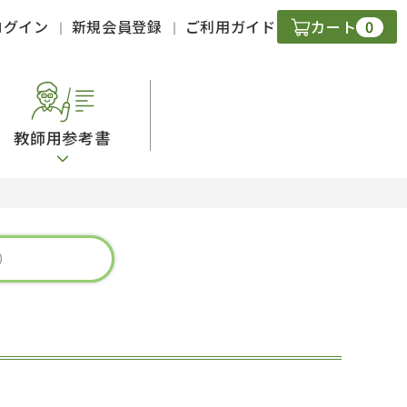
0
ログイン
新規会員登録
ご利用ガイド
カート
教師用参考書
・ＣＤ
現
字）
ニケーション
策
スキル