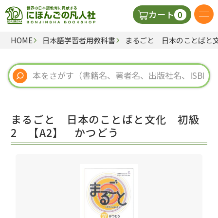
0
カート
HOME
日本語学習者用教科書
まるごと 日本のことばと文
日本語の教科書
視聴覚・補助教材
辞典
まるごと 日本のことばと文化 初級
教師用参考書
2 【A2】 かつどう
新規
ご利