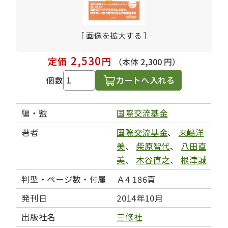
［ 画像を拡大する ］
2,530
定価
円
（本体 2,300 円）
カートへ入れる
個数
編・監
国際交流基金
著者
国際交流基金
、
来嶋洋
美
、
柴原智代
、
八田直
美
、
木谷直之
、
根津誠
判型・ページ数・付属
Ａ4 186頁
発刊日
2014年10月
出版社名
三修社