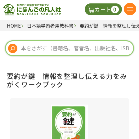
0
カート
HOME
日本語学習者用教科書
要約が鍵 情報を整理し伝
日本語の教科書
視聴覚・補助教材
辞典
要約が鍵 情報を整理し伝える力をみ
教師用参考書
がくワークブック
新規
ご利