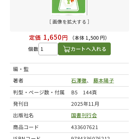
［ 画像を拡大する ］
1,650
定価
円
（本体 1,500 円）
カートへ入れる
個数
編・監
著者
石澤徹
、
藤本陽子
判型・ページ数・付属
B5 144頁
発刊日
2025年11月
出版社名
国書刊行会
商品コード
433607621
ISBNコード
9784336076212