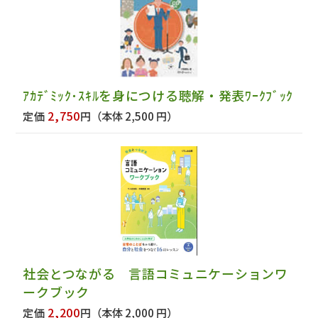
ｱｶﾃﾞﾐｯｸ･ｽｷﾙを身につける聴解・発表ﾜｰｸﾌﾞｯｸ
2,750
定価
円
（本体 2,500 円）
社会とつながる 言語コミュニケーションワ
ークブック
2,200
定価
円
（本体 2,000 円）