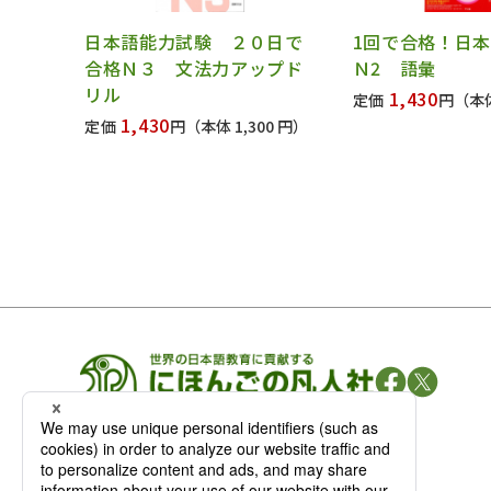
日本語能力試験 ２０日で
1回で合格！日
合格Ｎ３ 文法力アップド
Ｎ2 語彙
リル
1,430
定価
円
（本体
1,430
定価
円
（本体 1,300 円）
凡人社の
出版情報