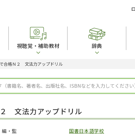
視聴覚・補助教材
辞典
で合格Ｎ２ 文法力アップドリル
ビジネスパーソン・研修生向け
コンピューター
漢字字典（辞典）
教室活動参考書
短期滞在者向け
カセットテープ
英語辞典
日本語概説
子ども向け
絵本・子ども向け補助
スペイン語辞典
語彙・意味
文法
図表
中国語辞典
文章・談話・表
発音・聴解
ポルトガル語辞典
表記
作文
ロシア語辞典
言語学
語彙・表現
国語辞典
日本語教育事情
表記（かな・漢
漢字・漢和辞典
異文化間コミュ
２ 文法力アップドリル
日本語能力試験対策
表現・用字用語辞典
言語の諸相
日本留学試験対
比較文化辞典
アカデミック・
大学入試対策
学校情報
編・監
国書日本語学校