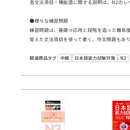
各文法項目・機能語に関する説明は、N2のレ
●様々な練習問題
練習問題は、基礎⇒応用と段階を追った難易
覚えた文法項目を使って書く、作文問題もあ
中級
日本語能力試験対策
N2
関連商品タグ