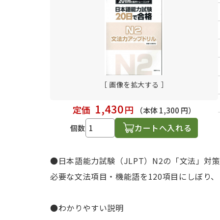
日本語学習関連副読本
［ 画像を拡大する ］
1,430
定価
円
（本体 1,300 円）
カートへ入れる
個数
●日本語能力試験（JLPT）N2の「文法」対
必要な文法項目・機能語を120項目にしぼり
●わかりやすい説明