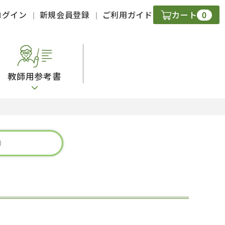
0
ログイン
新規会員登録
ご利用ガイド
カート
教師用参考書
・ＣＤ
現
字）
ニケーション
策
スキル