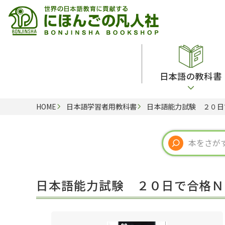
日本語の教科書
HOME
日本語学習者用教科書
日本語能力試験 ２０日
総合教科書
ビデオ・ＤＶＤ
日本語学習辞典
日本語教授法
留学生向け専門分野
カード・ゲーム・絵教材
韓国語辞典
音声・音韻
読解
ドイツ語辞典
文法
会話
各国語辞典
試験対策
日本語能力試験 ２０日で合格Ｎ
練習問題
語学・文法辞典
多言語社会・言語政策
各種試験対策
定期刊行物