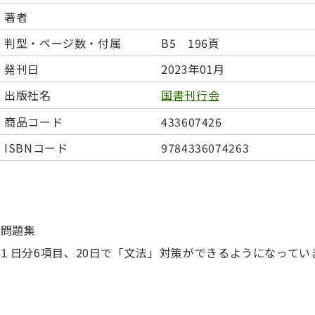
日本事情
定期刊行物
著者
判型・ページ数・付属
B5 196頁
発刊日
2023年01月
出版社名
国書刊行会
商品コード
433607426
ISBNコード
9784336074263
策問題集
、１日分6項目、20日で「文法」対策ができるようになってい