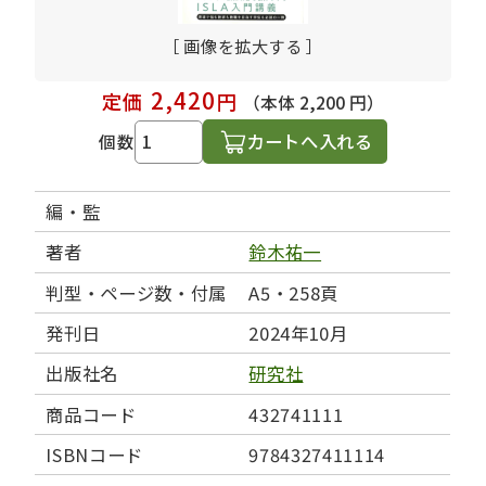
［ 画像を拡大する ］
2,420
定価
円
（本体 2,200 円）
カートへ入れる
個数
編・監
著者
鈴木祐一
判型・ページ数・付属
A5・258頁
発刊日
2024年10月
出版社名
研究社
商品コード
432741111
ISBNコード
9784327411114