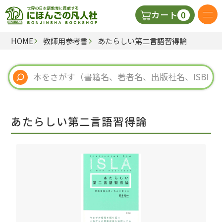
0
カート
HOME
教師用参考書
あたらしい第二言語習得論
日本語の教科書
視聴覚・補助教材
辞典
あたらしい第二言語習得論
教師用参考書
新規
ご利