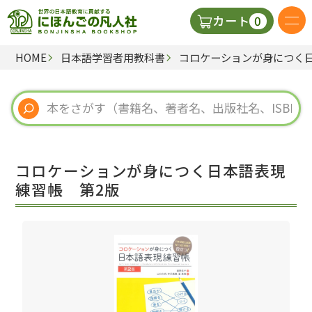
0
カート
HOME
日本語学習者用教科書
コロケーションが身につく
日本語の教科書
視聴覚・補助教材
辞典
コロケーションが身につく日本語表現
教師用参考書
練習帳 第2版
新規
ご利