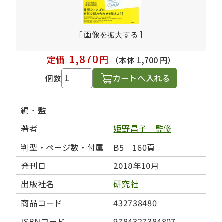
［ 画像を拡大する ］
1,870
定価
円
（本体 1,700 円）
カートへ入れる
個数
編・監
著者
姫野昌子 監修
判型・ページ数・付属
B5 160頁
発刊日
2018年10月
出版社名
研究社
商品コード
432738480
ISBNコード
9784327384807