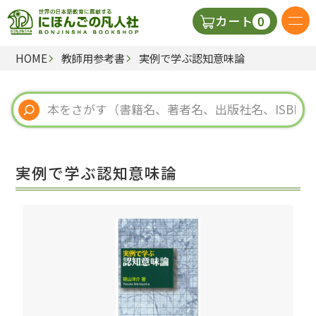
0
カート
HOME
教師用参考書
実例で学ぶ認知意味論
日本語の教科書
視聴覚・補助教材
辞典
実例で学ぶ認知意味論
教師用参考書
新規
ご利