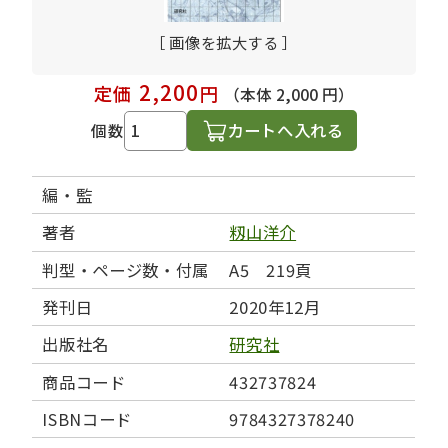
［ 画像を拡大する ］
2,200
定価
円
（本体 2,000 円）
カートへ入れる
個数
編・監
著者
籾山洋介
判型・ページ数・付属
A5 219頁
発刊日
2020年12月
出版社名
研究社
商品コード
432737824
ISBNコード
9784327378240