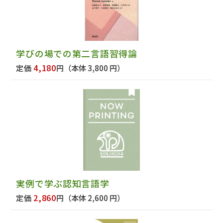
学びの場での第二言語習得論
4,180
定価
円
（本体 3,800 円）
実例で学ぶ認知言語学
2,860
定価
円
（本体 2,600 円）