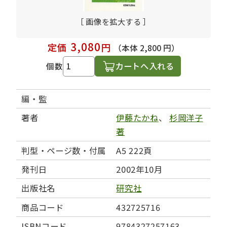
［ 画像を拡大する ］
3,080
定価
円
（本体 2,800 円）
カートへ入れる
個数
編・監
著者
伊藤たかね
、
杉岡洋子
著
判型・ページ数・付属
A5 222頁
発刊日
2002年10月
出版社名
研究社
商品コード
432725716
ISBNコード
9784327257163