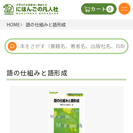
0
カート
HOME
語の仕組みと語形成
日本語の教科書
視聴覚・補助教材
辞典
語の仕組みと語形成
教師用参考書
新規
ご利