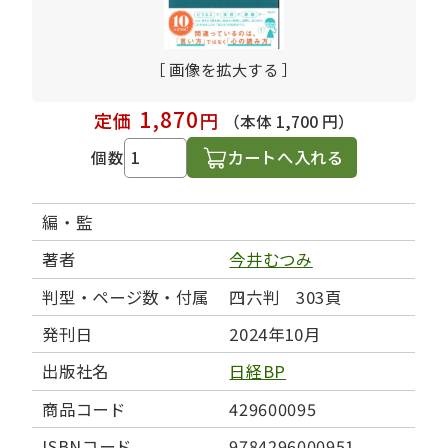
［ 画像を拡大する ］
1,870
定価
円
（本体 1,700 円）
カートへ入れる
個数
編・監
著者
今井むつみ
判型・ページ数・付属
四六判 303頁
発刊日
2024年10月
出版社名
日経BP
商品コード
429600095
ISBNコード
9784296000951