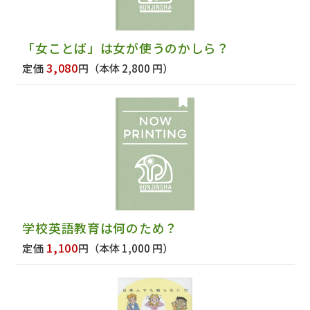
「女ことば」は女が使うのかしら？
3,080
定価
円
（本体 2,800 円）
学校英語教育は何のため？
1,100
定価
円
（本体 1,000 円）