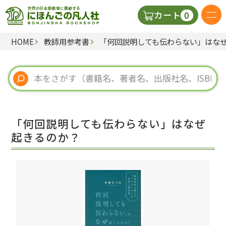
0
カート
HOME
教師用参考書
「何回説明しても伝わらない」はな
日本語の教科書
視聴覚・補助教材
辞典
「何回説明しても伝わらない」はなぜ
教師用参考書
起きるのか？
新規
ご利