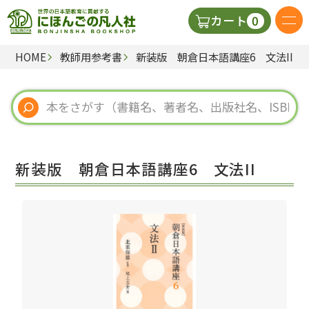
0
カート
HOME
教師用参考書
新装版 朝倉日本語講座6 文法II
日本語の教科書
視聴覚・補助教材
辞典
新装版 朝倉日本語講座6 文法II
教師用参考書
新規
ご利