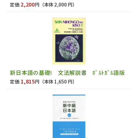
2,200
定価
円
（本体 2,000 円）
新日本語の基礎Ⅰ 文法解説書 ﾎﾟﾙﾄｶﾞﾙ語版
1,815
定価
円
（本体 1,650 円）