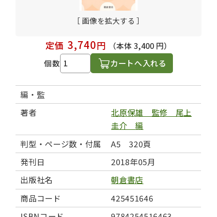
［ 画像を拡大する ］
3,740
定価
円
（本体 3,400 円）
カートへ入れる
個数
編・監
著者
北原保雄 監修 尾上
圭介 編
判型・ページ数・付属
A5 320頁
発刊日
2018年05月
出版社名
朝倉書店
商品コード
425451646
ISBNコード
9784254516463