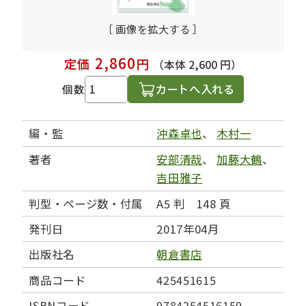
［ 画像を拡大する ］
2,860
定価
円
（本体 2,600 円）
カートへ入れる
個数
編・監
沖森卓也
、
木村一
著者
安部清哉
、
加藤大鶴
、
吉田雅子
判型・ページ数・付属
A5 判 148 頁
発刊日
2017年04月
出版社名
朝倉書店
商品コード
425451615
ISBNコード
9784254516159