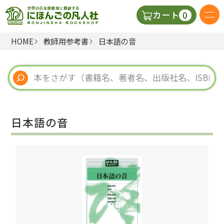
0
カート
HOME
教師用参考書
日本語の音
日本語の教科書
視聴覚・補助教材
辞典
日本語の音
教師用参考書
新規
ご利