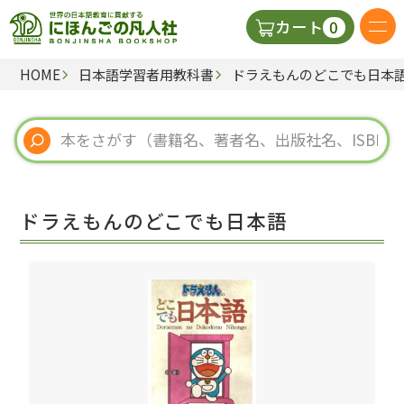
0
カート
HOME
日本語学習者用教科書
ドラえもんのどこでも日本
日本語の教科書
視聴覚・補助教材
辞典
ドラえもんのどこでも日本語
教師用参考書
新規
ご利