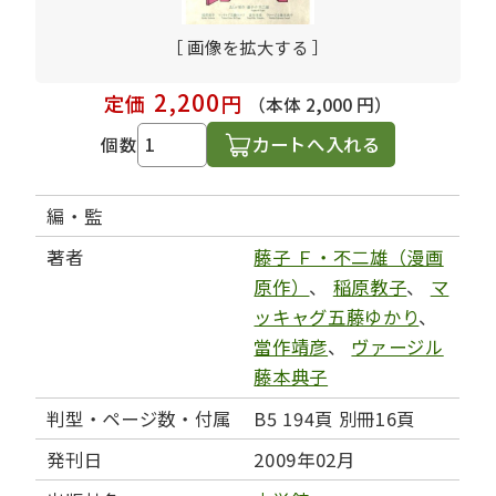
［ 画像を拡大する ］
2,200
定価
円
（本体 2,000 円）
カートへ入れる
個数
編・監
著者
藤子 Ｆ・不二雄（漫画
原作）
、
稲原教子
、
マ
ッキャグ五藤ゆかり
、
當作靖彦
、
ヴァージル
藤本典子
判型・ページ数・付属
B5 194頁 別冊16頁
発刊日
2009年02月