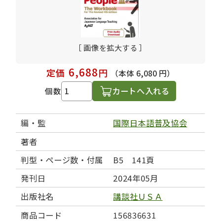
［ 画像を拡大する ］
6,688
定価
円
（本体 6,080 円）
カートへ入れる
個数
編・監
国際日本語普及協会
著者
判型・ページ数・付属
B5 141頁
発刊日
2024年05月
出版社名
講談社ＵＳＡ
商品コード
156836631