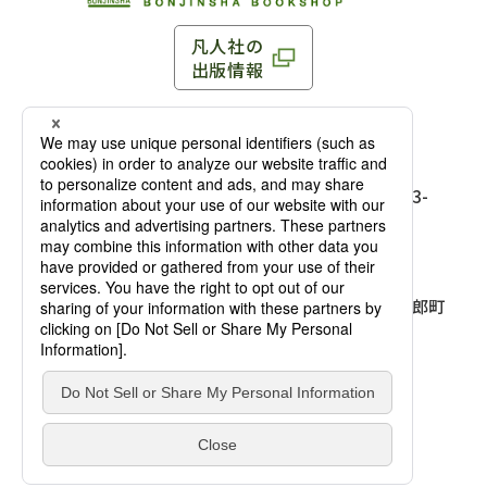
凡人社の
出版情報
〒102-0093 東京都千代田区平河町 1-3-13 8F
TEL：03-3263-3959／FAX：03-3263-3116
〒102-0093 東京都千代田区平河町1-3-
13 8F［
アクセス
］
麹町店
TEL：03-3239-8673／FAX：03-3263-
3116
〒541-0056 大阪府大阪市中央区久太郎町
4-2-10
大阪店
大西ビルディング 1階［
アクセス
］
TEL：06-4256-2684／FAX：03-6733-
7887
凡人社の本を見る
© Bonjinsha Co., LTD. All Rights Reserved.
凡人社が出版した本を見る