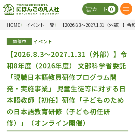
0
カート
HOME
イベント 一覧
【2026.8.3～2027.1.3
日本語の教科書
イベント
開催中
視聴覚・補助教材
【2026.8.3～2027.1.31（外部）】令
辞典
和8年度（2026年度） 文部科学省委託
「現職日本語教員研修プログラム開
教師用参考書
発・実施事業」 児童生徒等に対する日
本語教師【初任】研修「子どものため
新規
の日本語教育研修（子ども初任研
ご利
修）」（オンライン開催）