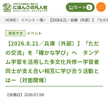
0
カート
HOME
イベント 一覧
【2026.8.21／兵庫（外部）
日本語の教科書
イベント
開催予定
視聴覚・補助教材
【2026.8.21／兵庫（外部）】「ただ
辞典
の交流」を「確かな学び」へ タンデ
ム学習を活用した多文化共修ー学習者
教師用参考書
同士が支え合い相互に学び合う活動と
はー（対面開催）
新規
ご利
【投稿日】2026/07/06