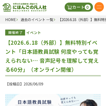
0
カート
HOME
過去のイベント 一覧
【2026.6.18（外部）】
日本語の教科書
イベント
開催終了
視聴覚・補助教材
【2026.6.18（外部）】無料特別イベ
辞典
ント「日本語教員試験 何度やっても覚
えられない… 音声記号を理解して覚え
教師用参考書
る60分」（オンライン開催）
新規
【投稿日】2026/06/09
ご利