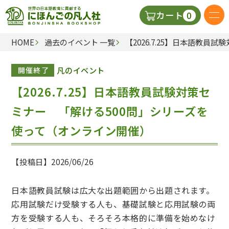
0
カート
HOME
過去のイベント 一覧
【2026.7.25】日本語教
日本語の教科書
凡のイベント
開催終了
視聴覚・補助教材
【2026.7.25】日本語教員試験対策セ
辞典
ミナー 「解ける500問」シリーズを
使って（オンライン開催）
教師用参考書
【投稿日】2026/06/26
新規
日本語教員試験は広大な出題範囲から出題されます。
ご利
応用試験だけ受験する人も、基礎試験と応用試験の両
方を受験する人も、そろそろ本格的に準備を始めなけ