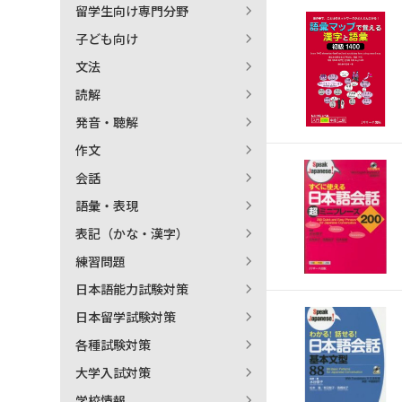
留学生向け専門分野
日本語学習関連副読本
子ども向け
文法
読解
発音・聴解
作文
会話
語彙・表現
表記（かな・漢字）
練習問題
日本語能力試験対策
日本留学試験対策
各種試験対策
大学入試対策
学校情報