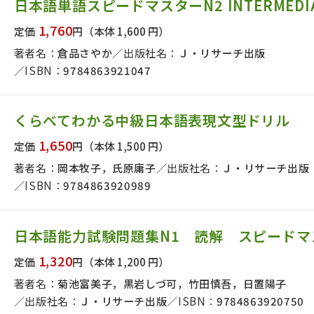
日本語単語スピードマスターN2 INTERMEDIA
1,760
定価
円
（本体 1,600 円）
著者名：
倉品さやか
出版社名：
Ｊ・リサーチ出版
ISBN：
9784863921047
くらべてわかる中級日本語表現文型ドリル
1,650
定価
円
（本体 1,500 円）
著者名：
岡本牧子，氏原庸子
出版社名：
Ｊ・リサーチ出版
ISBN：
9784863920989
日本語能力試験問題集N1 読解 スピードマ
1,320
定価
円
（本体 1,200 円）
著者名：
菊池富美子，黒岩しづ可，竹田慎吾，日置陽子
出版社名：
Ｊ・リサーチ出版
ISBN：
9784863920750