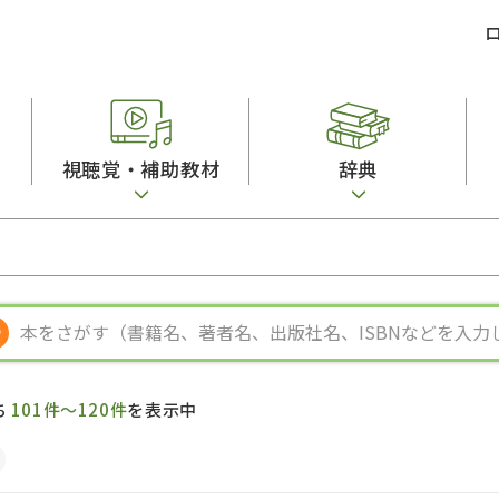
視聴覚・補助教材
辞典
ビジネスパーソン・研修生向け
コンピューター
漢字字典（辞典）
教室活動参考書
短期滞在者向け
カセットテープ
英語辞典
日本語概説
子ども向け
絵本・子ども向け補助
スペイン語辞典
語彙・意味
文法
図表
中国語辞典
文章・談話・表
発音・聴解
ポルトガル語辞典
表記
作文
ロシア語辞典
言語学
語彙・表現
国語辞典
日本語教育事情
表記（かな・漢
漢字・漢和辞典
異文化間コミュ
ち
101件～120件
を表示中
日本語能力試験対策
表現・用字用語辞典
言語の諸相
日本留学試験対
比較文化辞典
アカデミック・
大学入試対策
学校情報