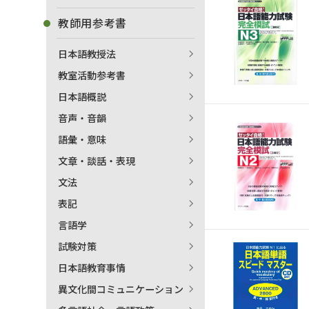
教師用参考書
日本語教授法
教室活動参考書
日本語概説
音声・音韻
語彙・意味
文章・談話・表現
文法
表記
言語学
試験対策
出
日本語教育事情
異文化間コミュニケーション
著