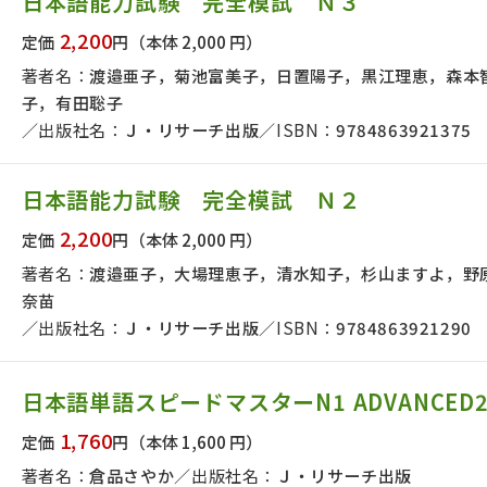
日本語能力試験 完全模試 Ｎ３
2,200
定価
円
（本体 2,000 円）
著者名：
渡邉亜子，菊池富美子，日置陽子，黒江理恵，森本
子，有田聡子
出版社名：
Ｊ・リサーチ出版
ISBN：
9784863921375
日本語能力試験 完全模試 Ｎ２
2,200
定価
円
（本体 2,000 円）
著者名：
渡邉亜子，大場理恵子，清水知子，杉山ますよ，野
奈苗
出版社名：
Ｊ・リサーチ出版
ISBN：
9784863921290
日本語単語スピードマスターN1 ADVANCED
版社名で絞り込む
1,760
定価
円
（本体 1,600 円）
著者名：
倉品さやか
出版社名：
Ｊ・リサーチ出版
者名で絞り込む