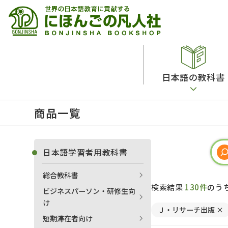
日本語の教科書
商品一覧
総合教科書
ビデオ・ＤＶＤ
日本語学習辞典
日本語教授法
留学生向け専門分野
カード・ゲーム・絵教材
韓国語辞典
音声・音韻
日本語学習者用教科書
読解
ドイツ語辞典
文法
総合教科書
会話
各国語辞典
試験対策
検索結果
130件
のう
ビジネスパーソン・研修生向
練習問題
語学・文法辞典
多言語社会・言語政策
け
Ｊ・リサーチ出版
×
各種試験対策
定期刊行物
短期滞在者向け