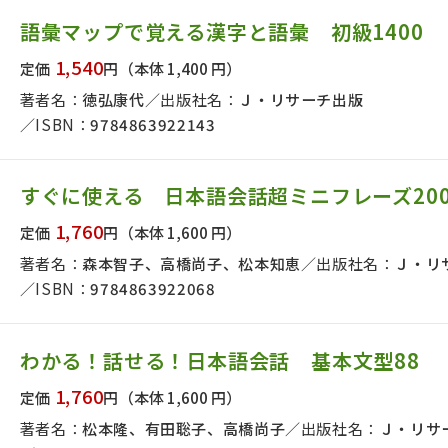
日本事情
定期刊行物
語彙マップで覚える漢字と語彙 初級1400
1,540
定価
円
（本体 1,400 円）
著者名：
徳弘康代
出版社名：
Ｊ・リサーチ出版
ISBN：
9784863922143
すぐに使える 日本語会話超ミニフレーズ20
1,760
定価
円
（本体 1,600 円）
著者名：
森本智子、高橋尚子、松本知恵
出版社名：
Ｊ・リ
ISBN：
9784863922068
わかる！話せる！日本語会話 基本文型88
1,760
定価
円
（本体 1,600 円）
著者名：
松本隆、有田聡子、高橋尚子
出版社名：
Ｊ・リサ