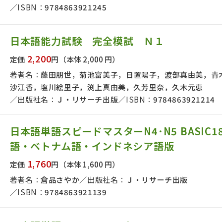
ISBN：
9784863921245
絞り込む
日本語能力試験 完全模試 Ｎ１
2,200
定価
円
（本体 2,000 円）
著者名：
藤田朋世，菊池富美子，日置陽子，渡部真由美，青
沙江香，塩川絵里子，渕上真由美，久芳里奈，久木元恵
出版社名：
Ｊ・リサーチ出版
ISBN：
9784863921214
日本語単語スピードマスターN4･N5 BASIC1
語・ベトナム語・インドネシア語版
1,760
定価
円
（本体 1,600 円）
著者名：
倉品さやか
出版社名：
Ｊ・リサーチ出版
ISBN：
9784863921139