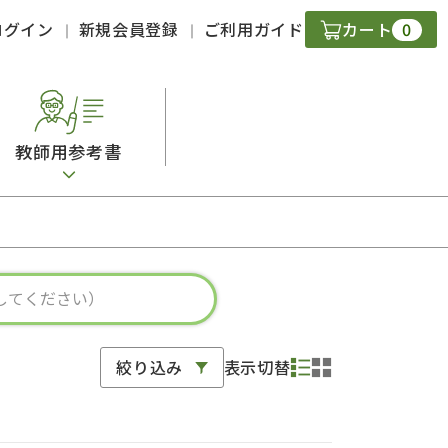
0
ログイン
新規会員登録
ご利用ガイド
カート
教師用参考書
・ＣＤ
現
字）
ニケーション
絞り込み
表示切替
策
スキル