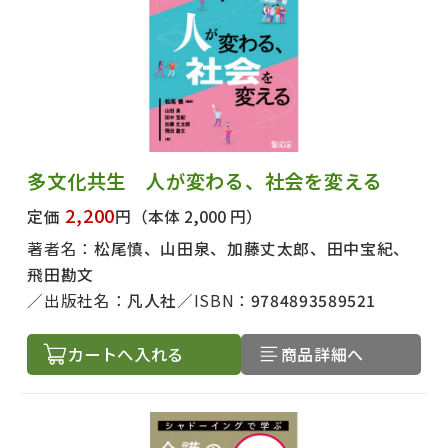
多文化共生 人が変わる、社会を変える
2,200
定価
円
（本体 2,000 円）
著者名：
松尾慎、山田泉、加藤丈太郎、田中宝紀、
飛田勘文
出版社名：
凡人社
ISBN：
9784893589521
カートへ入れる
商品詳細へ