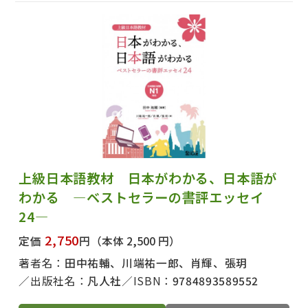
上級日本語教材 日本がわかる、日本語が
わかる ―ベストセラーの書評エッセイ
24―
2,750
定価
円
（本体 2,500 円）
著者名：
田中祐輔、川端祐一郎、肖輝、張玥
出版社名：
凡人社
ISBN：
9784893589552