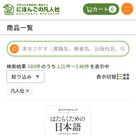
0
カート
日本語の教科書
商品一覧
視聴覚・補助教材
辞典
検索結果
380件
のうち
121件～140件
を表示中
絞り込み
表示切替
教師用参考書
凡人社
×
新規
ご利