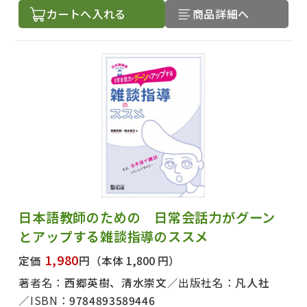
カートへ入れる
商品詳細へ
日本語教師のための 日常会話力がグーン
とアップする雑談指導のススメ
1,980
定価
円
（本体 1,800 円）
著者名：
西郷英樹、清水崇文
出版社名：
凡人社
ISBN：
9784893589446