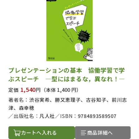
プレゼンテーションの基本 協働学習で学
ぶスピーチ ―型にはまるな，異なれ！―
1,540
定価
円
（本体 1,400 円）
著者名：
渋谷実希、勝又恵理子、古谷知子、前川志
津、森幸穂
出版社名：
凡人社
ISBN：
9784893589507
カートへ入れる
商品詳細へ