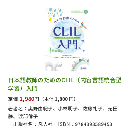
日本語教師のためのCLIL（内容言語統合型
学習）入門
1,980
定価
円
（本体 1,800 円）
著者名：
奥野由紀子、小林明子、佐藤礼子、元田
静、渡部倫子
出版社名：
凡人社
ISBN：
9784893589453