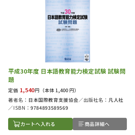
平成30年度 日本語教育能力検定試験 試験問
題
1,540
定価
円
（本体 1,400 円）
著者名：
日本国際教育支援協会
出版社名：
凡人社
ISBN：
9784893589569
カートへ入れる
商品詳細へ