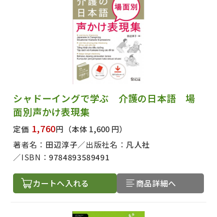
シャドーイングで学ぶ 介護の日本語 場
面別声かけ表現集
出版社名で絞り込む
1,760
定価
円
（本体 1,600 円）
著者名：
田辺淳子
出版社名：
凡人社
著者名で絞り込む
ISBN：
9784893589491
カートへ入れる
商品詳細へ
絞り込む