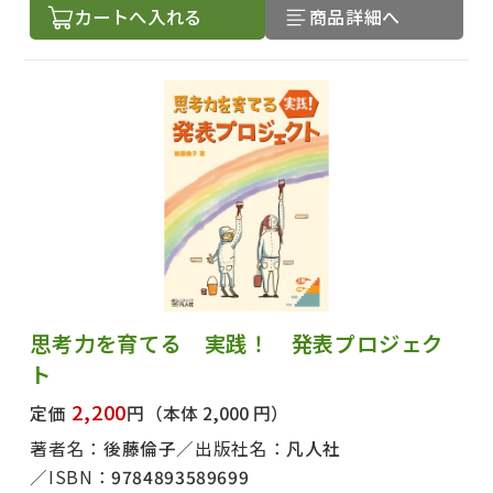
カートへ入れる
商品詳細へ
思考力を育てる 実践！ 発表プロジェク
ト
2,200
定価
円
（本体 2,000 円）
著者名：
後藤倫子
出版社名：
凡人社
ISBN：
9784893589699