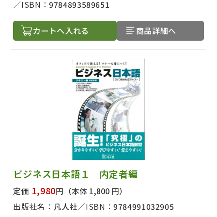
ISBN：
9784893589651
カートへ入れる
商品詳細へ
ビジネス日本語１ 内定者編
1,980
定価
円
（本体 1,800 円）
出版社名：
凡人社
ISBN：
9784991032905