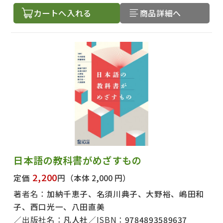
カートへ入れる
商品詳細へ
日本語の教科書がめざすもの
2,200
定価
円
（本体 2,000 円）
著者名：
加納千恵子、名須川典子、大野裕、嶋田和
子、西口光一、八田直美
出版社名：
凡人社
ISBN：
9784893589637