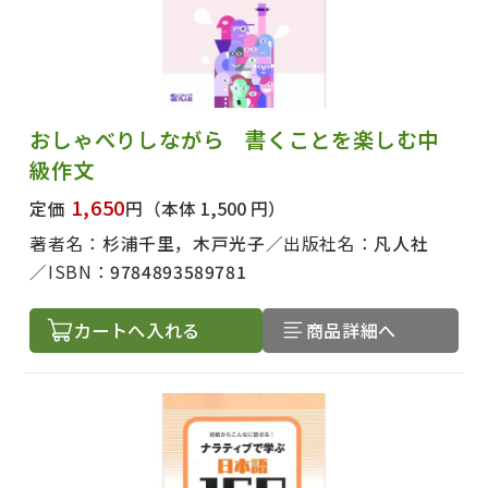
おしゃべりしながら 書くことを楽しむ中
級作文
1,650
定価
円
（本体 1,500 円）
著者名：
杉浦千里，木戸光子
出版社名：
凡人社
ISBN：
9784893589781
カートへ入れる
商品詳細へ