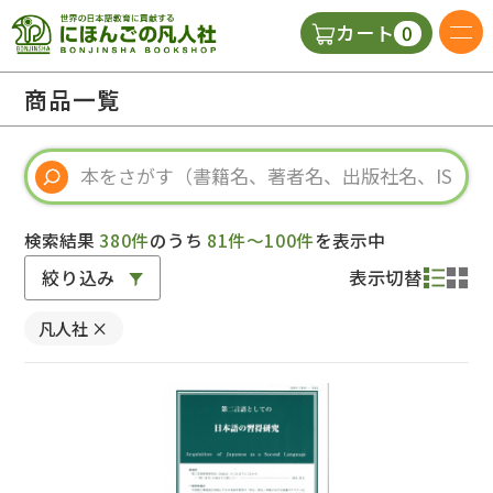
0
カート
日本語の教科書
商品一覧
視聴覚・補助教材
辞典
検索結果
380件
のうち
81件～100件
を表示中
絞り込み
表示切替
教師用参考書
凡人社
×
新規
ご利