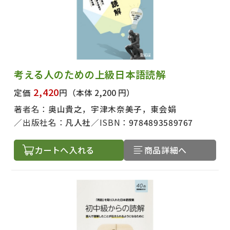
考える人のための上級日本語読解
2,420
定価
円
（本体 2,200 円）
著者名：
奥山貴之，宇津木奈美子，東会娟
出版社名：
凡人社
ISBN：
9784893589767
カートへ入れる
商品詳細へ