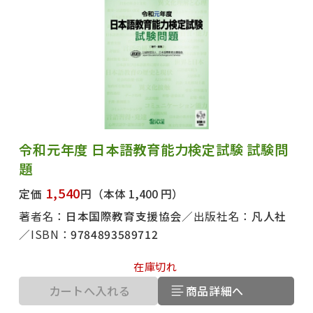
令和元年度 日本語教育能力検定試験 試験問
題
1,540
定価
円
（本体 1,400 円）
著者名：
日本国際教育支援協会
出版社名：
凡人社
ISBN：
9784893589712
在庫切れ
カートへ入れる
商品詳細へ