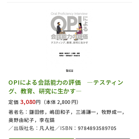
OPIによる会話能力の評価 ―テスティン
グ、教育、研究に生かす―
3,080
定価
円
（本体 2,800 円）
著者名：
鎌田修，嶋田和子，三浦謙一，牧野成一，
奥野由紀子，李在鎬
出版社名：
凡人社
ISBN：
9784893589705