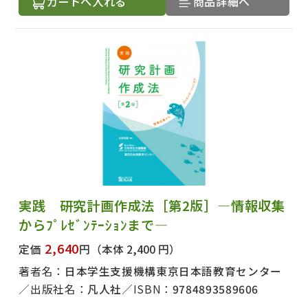
カートへ入れる
商品詳細へ
実践 研究計画作成法［第2版］―情報収集
からﾌﾟﾚｾﾞﾝﾃｰｼｮﾝまで―
2,640
定価
円
（本体 2,400 円）
著者名：
日本学生支援機構東京日本語教育センター
出版社名：
凡人社
ISBN：
9784893589606