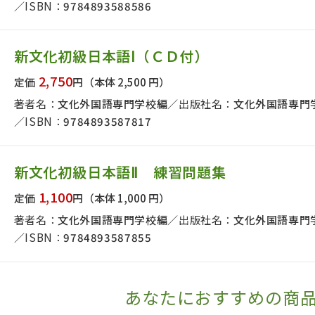
ISBN：
9784893588586
版社名で絞り込む
新文化初級日本語Ⅰ（ＣＤ付）
者名で絞り込む
2,750
定価
円
（本体 2,500 円）
著者名：
文化外国語専門学校編
出版社名：
文化外国語専門
ISBN：
9784893587817
絞り込む
新文化初級日本語Ⅱ 練習問題集
1,100
定価
円
（本体 1,000 円）
著者名：
文化外国語専門学校編
出版社名：
文化外国語専門
ISBN：
9784893587855
あなたにおすすめの商