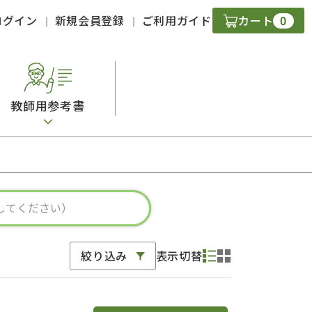
0
ログイン
新規会員登録
ご利用ガイド
カート
教師用参考書
・ＣＤ
現
字）
ニケーション
絞り込み
表示切替
策
スキル