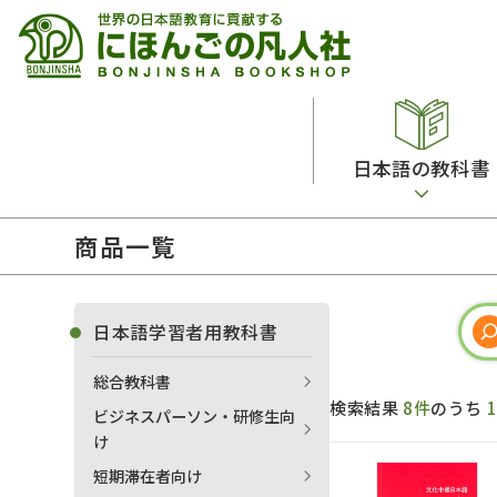
日本語の教科書
商品一覧
総合教科書
ビデオ・ＤＶＤ
日本語学習辞典
日本語教授法
留学生向け専門分野
カード・ゲーム・絵教材
韓国語辞典
音声・音韻
日本語学習者用教科書
読解
ドイツ語辞典
文法
総合教科書
会話
各国語辞典
試験対策
検索結果
8件
のうち
ビジネスパーソン・研修生向
練習問題
語学・文法辞典
多言語社会・言語政策
け
各種試験対策
定期刊行物
短期滞在者向け