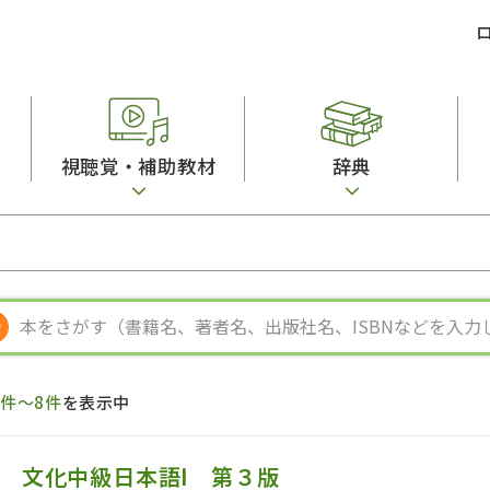
視聴覚・補助教材
辞典
ビジネスパーソン・研修生向け
コンピューター
漢字字典（辞典）
教室活動参考書
短期滞在者向け
カセットテープ
英語辞典
日本語概説
子ども向け
絵本・子ども向け補助
スペイン語辞典
語彙・意味
文法
図表
中国語辞典
文章・談話・表
発音・聴解
ポルトガル語辞典
表記
作文
ロシア語辞典
言語学
語彙・表現
国語辞典
日本語教育事情
表記（かな・漢
漢字・漢和辞典
異文化間コミュ
1件～8件
を表示中
日本語能力試験対策
表現・用字用語辞典
言語の諸相
日本留学試験対
比較文化辞典
アカデミック・
大学入試対策
学校情報
文化中級日本語Ⅰ 第３版