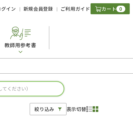
0
ログイン
新規会員登録
ご利用ガイド
カート
教師用参考書
・ＣＤ
現
字）
ニケーション
絞り込み
表示切替
策
スキル