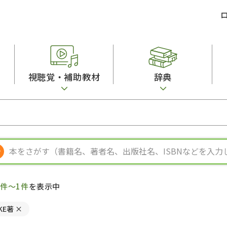
視聴覚・補助教材
辞典
ビジネスパーソン・研修生向け
コンピューター
漢字字典（辞典）
教室活動参考書
短期滞在者向け
カセットテープ
英語辞典
日本語概説
子ども向け
絵本・子ども向け補助
スペイン語辞典
語彙・意味
文法
図表
中国語辞典
文章・談話・表
発音・聴解
ポルトガル語辞典
表記
作文
ロシア語辞典
言語学
語彙・表現
国語辞典
日本語教育事情
表記（かな・漢
漢字・漢和辞典
異文化間コミュ
1件～1件
を表示中
日本語能力試験対策
表現・用字用語辞典
言語の諸相
日本留学試験対
比較文化辞典
アカデミック・
LKE著
×
大学入試対策
学校情報