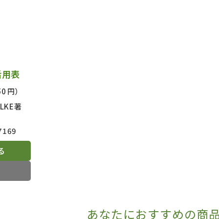
日本事情
定期刊行物
活用表
50 円）
ILKE著
7169
る
あなたにおすすめの商