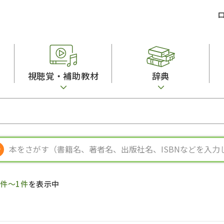
視聴覚・補助教材
辞典
ビジネスパーソン・研修生向け
コンピューター
漢字字典（辞典）
教室活動参考書
短期滞在者向け
カセットテープ
英語辞典
日本語概説
子ども向け
絵本・子ども向け補助
スペイン語辞典
語彙・意味
文法
図表
中国語辞典
文章・談話・表
発音・聴解
ポルトガル語辞典
表記
作文
ロシア語辞典
言語学
語彙・表現
国語辞典
日本語教育事情
表記（かな・漢
漢字・漢和辞典
異文化間コミュ
1件～1件
を表示中
日本語能力試験対策
表現・用字用語辞典
言語の諸相
日本留学試験対
比較文化辞典
アカデミック・
大学入試対策
学校情報