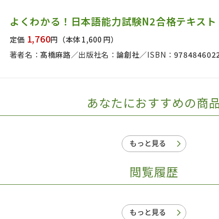
日本事情
定期刊行物
よくわかる！日本語能力試験N2合格テキスト
1,760
定価
円
（本体 1,600 円）
著者名：
髙橋麻路
出版社名：
論創社
ISBN：
978484602
あなたにおすすめの商
もっと見る
閲覧履歴
もっと見る