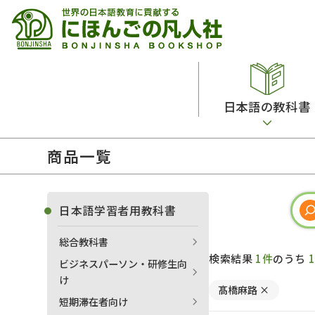
日本語の教科書
商品一覧
総合教科書
ビデオ・ＤＶＤ
日本語学習辞典
日本語教授法
留学生向け専門分野
カード・ゲーム・絵教材
韓国語辞典
音声・音韻
日本語学習者用教科書
読解
ドイツ語辞典
文法
総合教科書
会話
各国語辞典
試験対策
検索結果
1件
のうち
ビジネスパーソン・研修生向
練習問題
語学・文法辞典
多言語社会・言語政策
け
髙橋麻路
×
各種試験対策
定期刊行物
短期滞在者向け