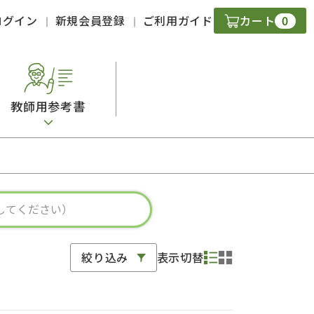
0
ログイン
新規会員登録
ご利用ガイド
カート
教師用参考書
・ＣＤ
現
字）
ニケーション
絞り込み
表示切替
策
スキル