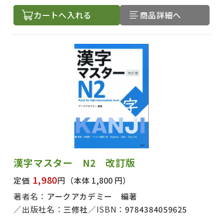
カートへ入れる
商品詳細へ
出版社名で絞り込む
漢字マスター N2 改訂版
著者名で絞り込む
1,980
定価
円
（本体 1,800 円）
著者名：
アークアカデミー 編著
出版社名：
三修社
ISBN：
9784384059625
絞り込む