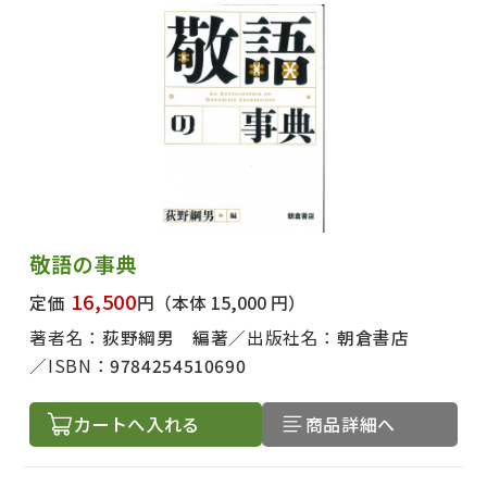
敬語の事典
16,500
定価
円
（本体 15,000 円）
著者名：
荻野綱男 編著
出版社名：
朝倉書店
ISBN：
9784254510690
カートへ入れる
商品詳細へ