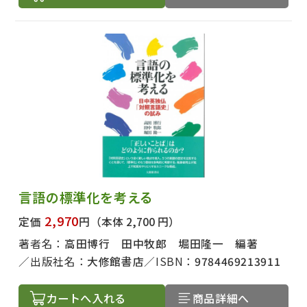
言語の標準化を考える
2,970
定価
円
（本体 2,700 円）
著者名：
高田博行 田中牧郎 堀田隆一 編著
出版社名：
大修館書店
ISBN：
9784469213911
カートへ入れる
商品詳細へ