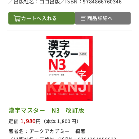
出版社名：
ココ出版
ISBN：
9784866760346
カートへ入れる
商品詳細へ
漢字マスター N3 改訂版
1,980
定価
円
（本体 1,800 円）
著者名：
アークアカデミー 編著