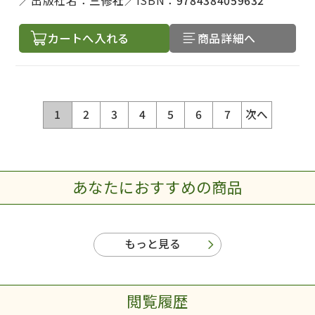
出版社名：
三修社
ISBN：
9784384059632
カートへ入れる
商品詳細へ
1
2
3
4
5
6
7
次へ
あなたにおすすめの商品
もっと見る
閲覧履歴