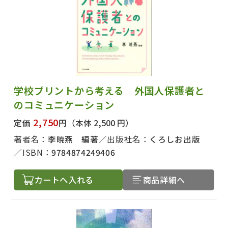
学校プリントから考える 外国人保護者と
のコミュニケーション
2,750
定価
円
（本体 2,500 円）
著者名：
李暁燕 編著
出版社名：
くろしお出版
ISBN：
9784874249406
カートへ入れる
商品詳細へ