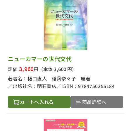
ニューカマーの世代交代
3,960
定価
円
（本体 3,600 円）
著者名：
樋口直人 稲葉奈々子 編著
出版社名：
明石書店
ISBN：
9784750355184
カートへ入れる
商品詳細へ