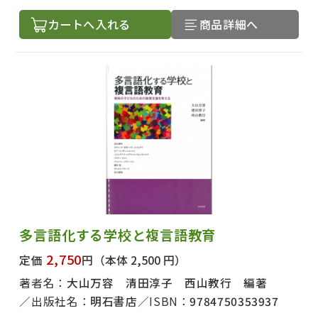
カートへ入れる
商品詳細へ
多言語化する学校と複言語教育
2,750
定価
円
（本体 2,500 円）
著者名：
大山万容 清田淳子 西山教行 編著
出版社名：
明石書店
ISBN：
9784750353937