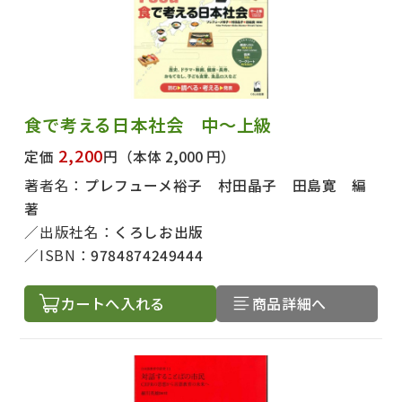
食で考える日本社会 中～上級
2,200
定価
円
（本体 2,000 円）
著者名：
プレフューメ裕子 村田晶子 田島寛 編
著
出版社名：
くろしお出版
ISBN：
9784874249444
カートへ入れる
商品詳細へ