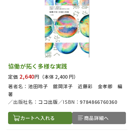
協働が拓く多様な実践
2,640
定価
円
（本体 2,400 円）
著者名：
池田玲子 舘岡洋子 近藤彩 金孝卿 編
著
出版社名：
ココ出版
ISBN：
9784866760360
カートへ入れる
商品詳細へ