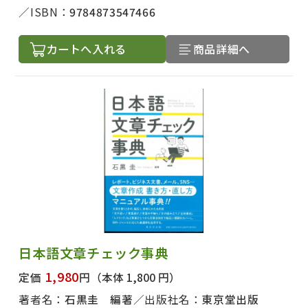
ISBN：
9784873547466
カートへ入れる
商品詳細へ
日本語文章チェック事典
1,980
定価
円
（本体 1,800 円）
著者名：
石黒圭 編著
出版社名：
東京堂出版