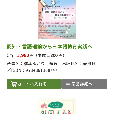
認知・言語理論から日本語教育実践へ
1,980
定価
円
（本体 1,800 円）
著者名：
橋本ゆかり 編著
出版社名：
春風社
ISBN：
9784861108747
カートへ入れる
商品詳細へ