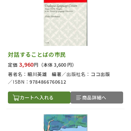
対話することばの市民
3,960
定価
円
（本体 3,600 円）
著者名：
細川英雄 編著
出版社名：
ココ出版
ISBN：
9784866760612
カートへ入れる
商品詳細へ