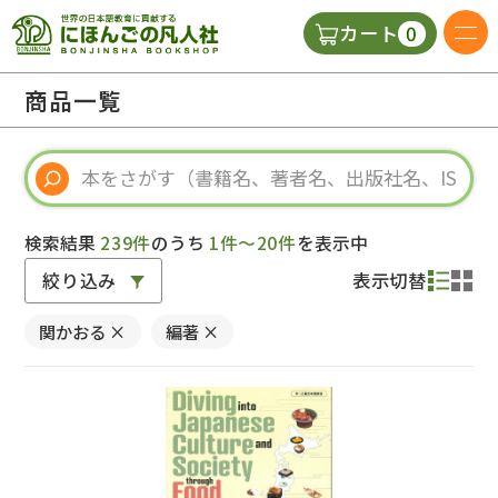
0
カート
日本語の教科書
商品一覧
視聴覚・補助教材
辞典
検索結果
239件
のうち
1件～20件
を表示中
絞り込み
表示切替
教師用参考書
関かおる
×
編著
×
新規
ご利