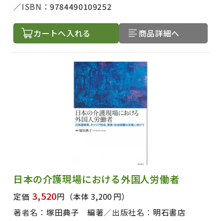
ISBN：
9784490109252
カートへ入れる
商品詳細へ
日本の介護現場における外国人労働者
3,520
定価
円
（本体 3,200 円）
著者名：
塚田典子 編著
出版社名：
明石書店