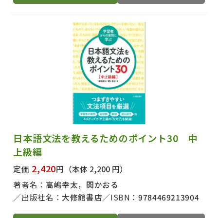
日本語文法を教えるためのポイント30 中
上級編
2,420
定価
円
（本体 2,200 円）
著者名：
高嶋幸太，関かおる
出版社名：
大修館書店
ISBN：
9784469213904