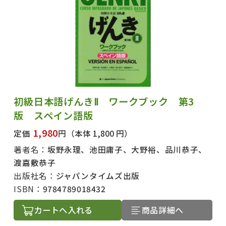
初級日本語げんきⅡ ワークブック 第3
版 スペイン語版
1,980
定価
円
（本体 1,800 円）
著者名：
坂野永理、池田庸子、大野裕、品川恭子、
渡嘉敷恭子
出版社名：
ジャパンタイムズ出版
ISBN：
9784789018432
カートへ入れる
商品詳細へ