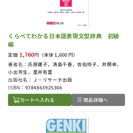
くらべてわかる日本語表現文型辞典 初級
編
1,760
定価
円
（本体 1,600 円）
著者名：
氏原庸子，清島千春，佐伯玲子，井関幸，
小出芳生，里井有里
出版社名：
Ｊ・リサーチ出版
ISBN：
9784863925366
カートへ入れる
商品詳細へ