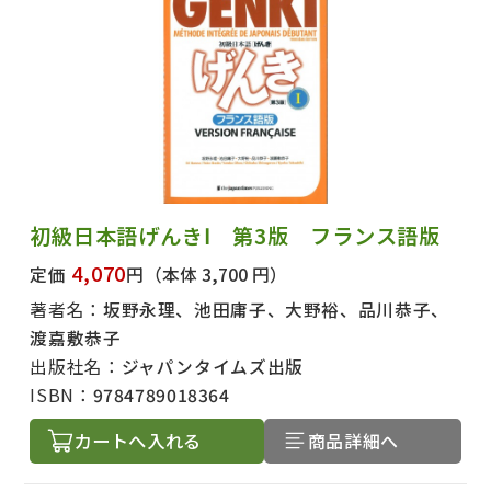
初級日本語げんきⅠ 第3版 フランス語版
4,070
定価
円
（本体 3,700 円）
著者名：
坂野永理、池田庸子、大野裕、品川恭子、
渡嘉敷恭子
出版社名：
ジャパンタイムズ出版
ISBN：
9784789018364
カートへ入れる
商品詳細へ