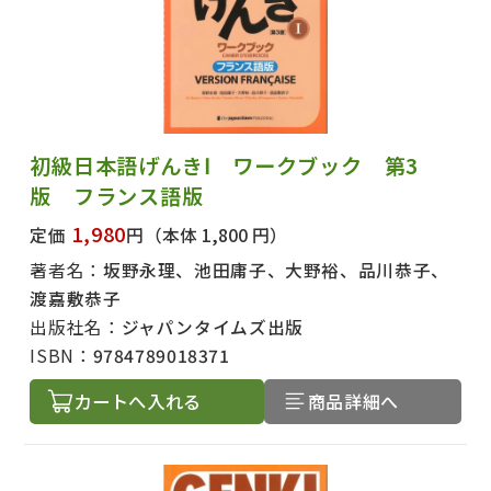
初級日本語げんきⅠ ワークブック 第3
版 フランス語版
1,980
定価
円
（本体 1,800 円）
著者名：
坂野永理、池田庸子、大野裕、品川恭子、
渡嘉敷恭子
出版社名：
ジャパンタイムズ出版
ISBN：
9784789018371
カートへ入れる
商品詳細へ