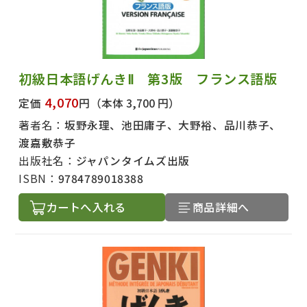
初級日本語げんきⅡ 第3版 フランス語版
4,070
定価
円
（本体 3,700 円）
著者名：
坂野永理、池田庸子、大野裕、品川恭子、
渡嘉敷恭子
出版社名：
ジャパンタイムズ出版
ISBN：
9784789018388
カートへ入れる
商品詳細へ