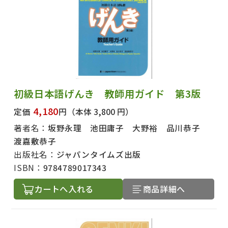
初級日本語げんき 教師用ガイド 第3版
4,180
定価
円
（本体 3,800 円）
著者名：
坂野永理 池田庸子 大野裕 品川恭子
渡嘉敷恭子
出版社名：
ジャパンタイムズ出版
ISBN：
9784789017343
カートへ入れる
商品詳細へ