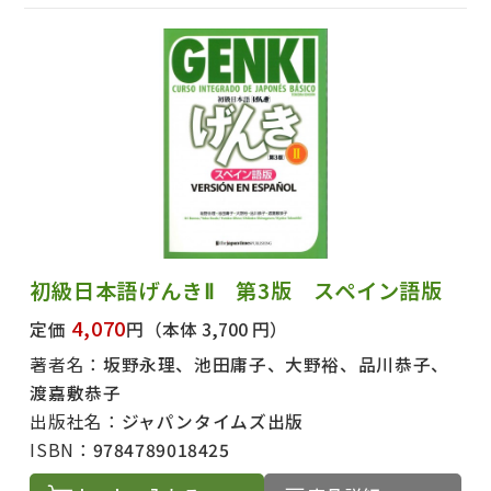
初級日本語げんきⅡ 第3版 スペイン語版
4,070
定価
円
（本体 3,700 円）
著者名：
坂野永理、池田庸子、大野裕、品川恭子、
渡嘉敷恭子
出版社名：
ジャパンタイムズ出版
ISBN：
9784789018425