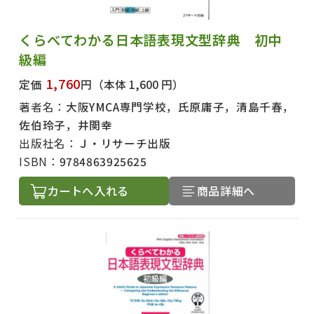
くらべてわかる日本語表現文型辞典 初中
級編
1,760
定価
円
（本体 1,600 円）
著者名：
大阪YMCA専門学校，氏原庸子，清島千春，
佐伯玲子，井関幸
出版社名：
Ｊ・リサーチ出版
ISBN：
9784863925625
カートへ入れる
商品詳細へ