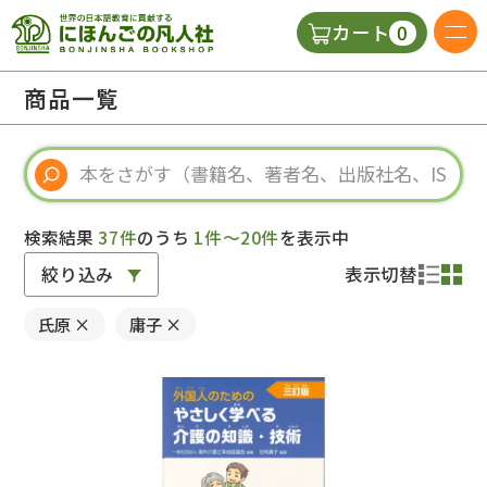
0
カート
日本語の教科書
商品一覧
視聴覚・補助教材
辞典
検索結果
37件
のうち
1件～20件
を表示中
絞り込み
表示切替
教師用参考書
氏原
×
庸子
×
新規
ご利