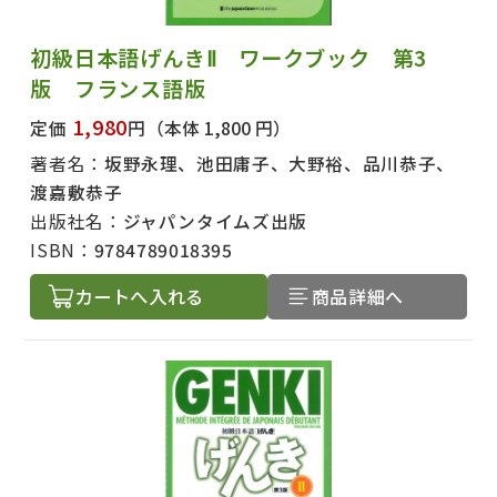
初級日本語げんきⅡ ワークブック 第3
版 フランス語版
1,980
定価
円
（本体 1,800 円）
著者名：
坂野永理、池田庸子、大野裕、品川恭子、
渡嘉敷恭子
出版社名：
ジャパンタイムズ出版
ISBN：
9784789018395
カートへ入れる
商品詳細へ