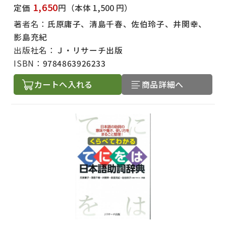
1,650
定価
円
（本体 1,500 円）
著者名：
氏原庸子、清島千春、佐伯玲子、井関幸、
影島充紀
出版社名：
Ｊ・リサーチ出版
ISBN：
9784863926233
カートへ入れる
商品詳細へ