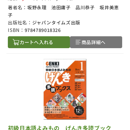
著者名：
坂野永理 池田庸子 品川恭子 坂井美恵
子
出版社名：
ジャパンタイムズ出版
ISBN：
9784789018326
カートへ入れる
商品詳細へ
初級日本語よみもの げんき多読ブック