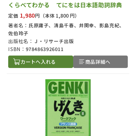
くらべてわかる てにをは日本語助詞辞典
1,980
定価
円
（本体 1,800 円）
著者名：
氏原庸子、清島千春、井関幸、影島充紀、
佐伯玲子
出版社名：
Ｊ・リサーチ出版
ISBN：
9784863926011
カートへ入れる
商品詳細へ