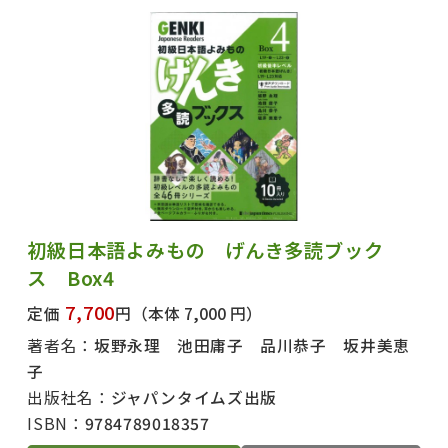
初級日本語よみもの げんき多読ブック
ス Box4
7,700
定価
円
（本体 7,000 円）
著者名：
坂野永理 池田庸子 品川恭子 坂井美恵
子
出版社名：
ジャパンタイムズ出版
ISBN：
9784789018357