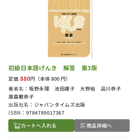
初級日本語げんき 解答 第3版
880
定価
円
（本体 800 円）
著者名：
坂野永理 池田庸子 大野裕 品川恭子
渡嘉敷恭子
出版社名：
ジャパンタイムズ出版
ISBN：
9784789017367
カートへ入れる
商品詳細へ