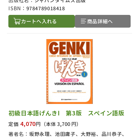
出版社名：
ジャパンタイムズ出版
ISBN：
9784789018418
カートへ入れる
商品詳細へ
初級日本語げんきⅠ 第3版 スペイン語版
4,070
定価
円
（本体 3,700 円）
著者名：
坂野永理、池田庸子、大野裕、品川恭子、