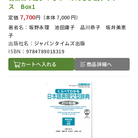
ス Box1
7,700
定価
円
（本体 7,000 円）
著者名：
坂野永理 池田庸子 品川恭子 坂井美恵
子
出版社名：
ジャパンタイムズ出版
ISBN：
9784789018319
カートへ入れる
商品詳細へ