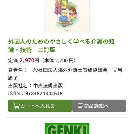
外国人のためのやさしく学べる介護の知
識・技術 三訂版
2,970
定価
円
（本体 2,700 円）
著者名：
一般社団法人海外介護士育成協議会 甘利
庸子
出版社名：
中央法規出版
ISBN：
9784824302618
カートへ入れる
商品詳細へ