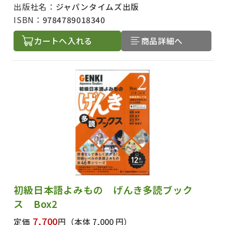
出版社名：
ジャパンタイムズ出版
ISBN：
9784789018340
カートへ入れる
商品詳細へ
出版社名で絞り込む
著者名で絞り込む
初級日本語よみもの げんき多読ブック
ス Box2
絞り込む
7,700
定価
円
（本体 7,000 円）