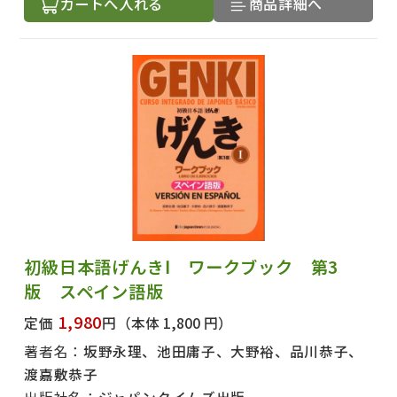
カートへ入れる
商品詳細へ
初級日本語げんきⅠ ワークブック 第3
版 スペイン語版
1,980
定価
円
（本体 1,800 円）
著者名：
坂野永理、池田庸子、大野裕、品川恭子、
渡嘉敷恭子