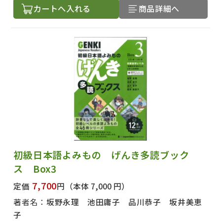
カートへ入れる
商品詳細へ
初級日本語よみもの げんき多読ブック
ス Box3
7,700
定価
円
（本体 7,000 円）
著者名：
坂野永理 池田庸子 品川恭子 坂井美恵
子