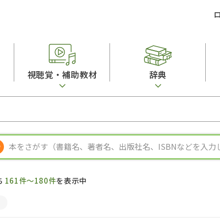
視聴覚・補助教材
辞典
ビジネスパーソン・研修生向け
コンピューター
漢字字典（辞典）
教室活動参考書
短期滞在者向け
カセットテープ
英語辞典
日本語概説
子ども向け
絵本・子ども向け補助
スペイン語辞典
語彙・意味
文法
図表
中国語辞典
文章・談話・表
発音・聴解
ポルトガル語辞典
表記
作文
ロシア語辞典
言語学
語彙・表現
国語辞典
日本語教育事情
表記（かな・漢
漢字・漢和辞典
異文化間コミュ
ち
161件～180件
を表示中
日本語能力試験対策
表現・用字用語辞典
言語の諸相
日本留学試験対
比較文化辞典
アカデミック・
×
大学入試対策
学校情報