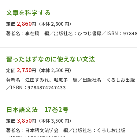
文章を科学する
2,860
定価
円
（本体 2,600 円）
著者名：
李在鎬 編
出版社名：
ひつじ書房
ISBN：
9784
習ったはずなのに使えない文法
2,750
定価
円
（本体 2,500 円）
著者名：
江田すみれ、堀恵子 編
出版社名：
くろしお出版
ISBN：
9784874247433
日本語文法 17巻2号
版社名で絞り込む
3,850
定価
円
（本体 3,500 円）
著者名：
日本語文法学会 編
出版社名：
くろしお出版
者名で絞り込む