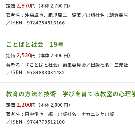
2,970
定価
円
（本体 2,700 円）
著者名：
沖森卓也、肥爪周二 編著
出版社名：
朝倉書店
ISBN：
9784254516166
ことばと社会 19号
2,530
定価
円
（本体 2,300 円）
著者名：
『ことばと社会』編集委員会
出版社名：
三元社
ISBN：
9784883034482
教育の方法と技術 学びを育てる教室の心理
2,200
定価
円
（本体 2,000 円）
著者名：
田中俊也 編
出版社名：
ナカニシヤ出版
ISBN：
9784779512100