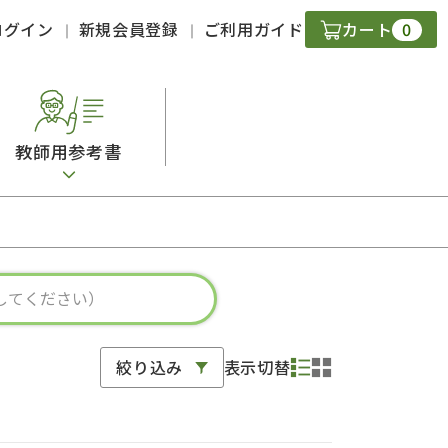
0
ログイン
新規会員登録
ご利用ガイド
カート
教師用参考書
・ＣＤ
現
字）
ニケーション
絞り込み
表示切替
策
スキル