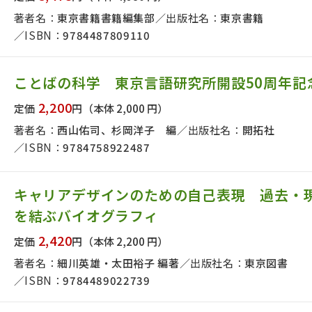
著者名：
東京書籍書籍編集部
出版社名：
東京書籍
ISBN：
9784487809110
ことばの科学 東京言語研究所開設50周年記
2,200
定価
円
（本体 2,000 円）
著者名：
西山佑司、杉岡洋子 編
出版社名：
開拓社
ISBN：
9784758922487
キャリアデザインのための自己表現 過去・
を結ぶバイオグラフィ
2,420
定価
円
（本体 2,200 円）
著者名：
細川英雄・太田裕子 編著
出版社名：
東京図書
ISBN：
9784489022739