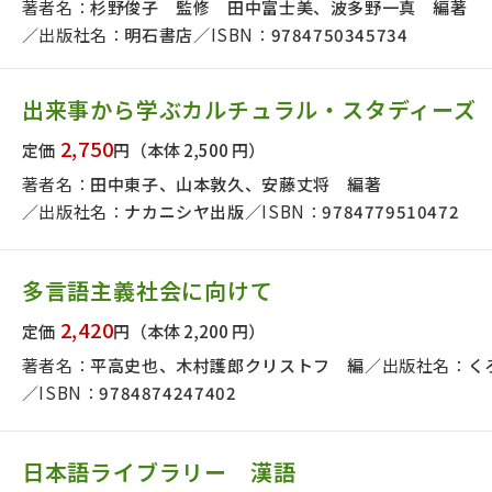
著者名：
杉野俊子 監修 田中富士美、波多野一真 編著
出版社名：
明石書店
ISBN：
9784750345734
出来事から学ぶカルチュラル・スタディーズ
2,750
定価
円
（本体 2,500 円）
著者名：
田中東子、山本敦久、安藤丈将 編著
出版社名：
ナカニシヤ出版
ISBN：
9784779510472
多言語主義社会に向けて
2,420
定価
円
（本体 2,200 円）
著者名：
平高史也、木村護郎クリストフ 編
出版社名：
く
ISBN：
9784874247402
日本語ライブラリー 漢語