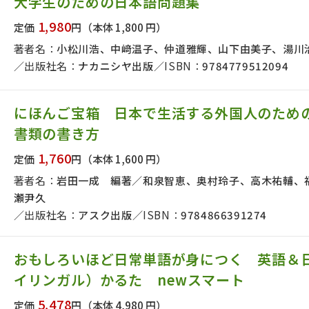
大学生のための日本語問題集
1,980
定価
円
（本体 1,800 円）
著者名：
小松川浩、中﨑温子、仲道雅輝、山下由美子、湯川
出版社名：
ナカニシヤ出版
ISBN：
9784779512094
にほんご宝箱 日本で生活する外国人のため
書類の書き方
1,760
定価
円
（本体 1,600 円）
著者名：
岩田一成 編著／和泉智恵、奥村玲子、高木祐輔、
瀬尹久
出版社名：
アスク出版
ISBN：
9784866391274
おもしろいほど日常単語が身につく 英語＆
イリンガル）かるた newスマート
5,478
定価
円
（本体 4,980 円）