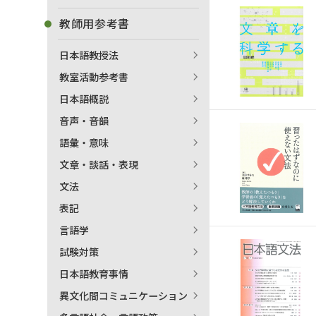
教師用参考書
日本語教授法
教室活動参考書
日本語概説
音声・音韻
語彙・意味
文章・談話・表現
文法
表記
言語学
試験対策
出
日本語教育事情
異文化間コミュニケーション
著