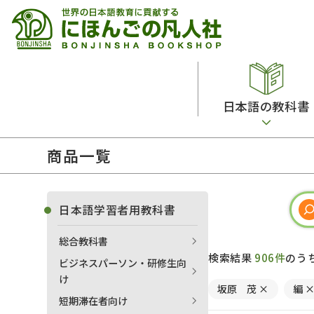
日本語の教科書
商品一覧
総合教科書
ビデオ・ＤＶＤ
日本語学習辞典
日本語教授法
留学生向け専門分野
カード・ゲーム・絵教材
韓国語辞典
音声・音韻
日本語学習者用教科書
読解
ドイツ語辞典
文法
総合教科書
会話
各国語辞典
試験対策
検索結果
906件
のう
ビジネスパーソン・研修生向
練習問題
語学・文法辞典
多言語社会・言語政策
け
坂原 茂
×
編
各種試験対策
定期刊行物
短期滞在者向け