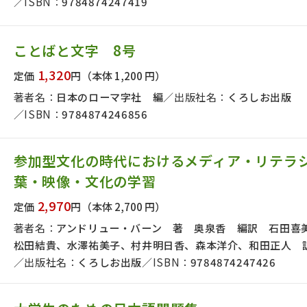
ISBN：
9784874247419
絞り込む
ことばと文字 8号
1,320
定価
円
（本体 1,200 円）
著者名：
日本のローマ字社 編
出版社名：
くろしお出版
ISBN：
9784874246856
参加型文化の時代におけるメディア・リテラ
葉・映像・文化の学習
2,970
定価
円
（本体 2,700 円）
著者名：
アンドリュー・バーン 著 奥泉香 編訳 石田喜
松田結貴、水澤祐美子、村井明日香、森本洋介、和田正人 
出版社名：
くろしお出版
ISBN：
9784874247426