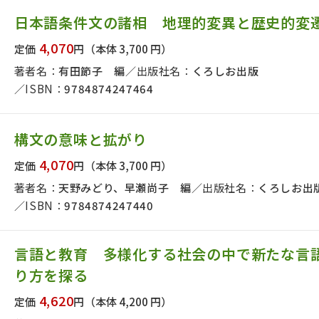
日本事情
定期刊行物
日本語条件文の諸相 地理的変異と歴史的変
4,070
定価
円
（本体 3,700 円）
著者名：
有田節子 編
出版社名：
くろしお出版
ISBN：
9784874247464
構文の意味と拡がり
4,070
定価
円
（本体 3,700 円）
著者名：
天野みどり、早瀬尚子 編
出版社名：
くろしお出
ISBN：
9784874247440
言語と教育 多様化する社会の中で新たな言
り方を探る
4,620
定価
円
（本体 4,200 円）