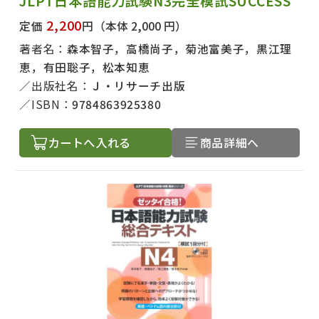
JLPT日本語能力試験N3完全模試SUCCESS
2,200
定価
円
（本体 2,000 円）
著者名：
森本智子，高橋尚子，菊池富美子，黒江理
恵，有田聡子，松本知恵
出版社名：
Ｊ・リサーチ出版
ISBN：
9784863925380
カートへ入れる
商品詳細へ