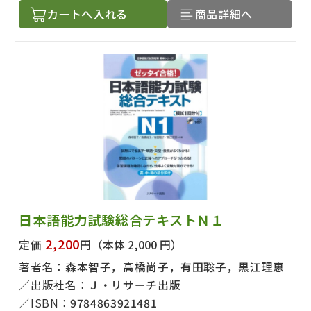
カートへ入れる
商品詳細へ
日本語能力試験総合テキストＮ１
2,200
定価
円
（本体 2,000 円）
著者名：
森本智子，高橋尚子，有田聡子，黒江理恵
出版社名：
Ｊ・リサーチ出版
ISBN：
9784863921481