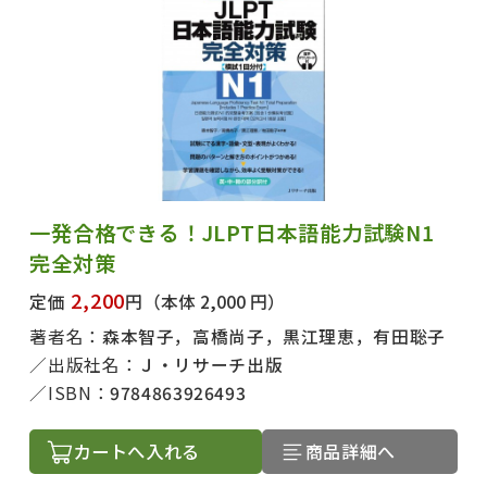
一発合格できる！JLPT日本語能力試験N1
完全対策
2,200
定価
円
（本体 2,000 円）
著者名：
森本智子，高橋尚子，黒江理恵，有田聡子
出版社名：
Ｊ・リサーチ出版
ISBN：
9784863926493
カートへ入れる
商品詳細へ