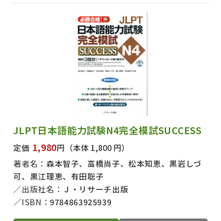
JLPT日本語能力試験N4完全模試SUCCESS
1,980
定価
円
（本体 1,800 円）
著者名：
森本智子、高橋尚子、松本知恵、黒岩しづ
可、黒江理恵、有田聡子
出版社名：
Ｊ・リサーチ出版
ISBN：
9784863925939