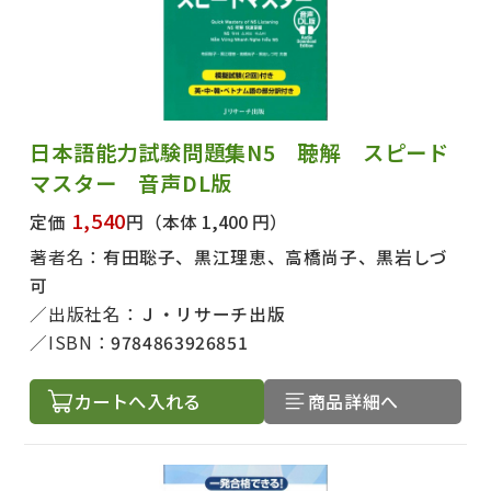
日本語能力試験問題集N5 聴解 スピード
マスター 音声DL版
1,540
定価
円
（本体 1,400 円）
著者名：
有田聡子、黒江理恵、高橋尚子、黒岩しづ
可
出版社名：
Ｊ・リサーチ出版
ISBN：
9784863926851
カートへ入れる
商品詳細へ