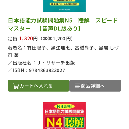
日本語能力試験問題集N5 聴解 スピード
マスター 【音声DL版あり】
1,320
定価
円
（本体 1,200 円）
著者名：
有田聡子、黒江理恵、高橋尚子、黒岩 しづ
可 著
出版社名：
Ｊ・リサーチ出版
ISBN：
9784863923027
カートへ入れる
商品詳細へ