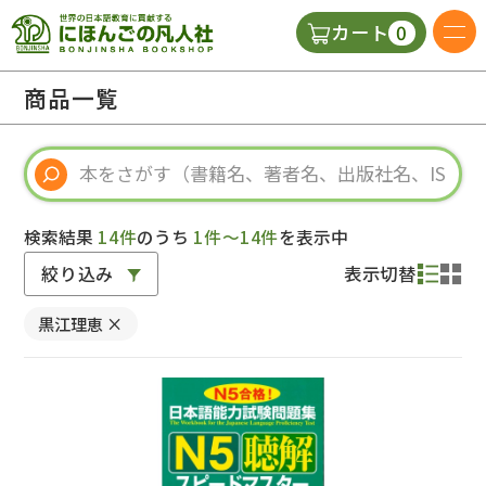
0
カート
日本語の教科書
商品一覧
視聴覚・補助教材
辞典
検索結果
14件
のうち
1件～14件
を表示中
絞り込み
表示切替
教師用参考書
黒江理恵
×
新規
ご利