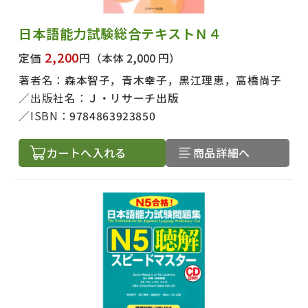
日本語能力試験総合テキストＮ４
2,200
定価
円
（本体 2,000 円）
著者名：
森本智子，青木幸子，黒江理恵，高橋尚子
出版社名：
Ｊ・リサーチ出版
ISBN：
9784863923850
カートへ入れる
商品詳細へ