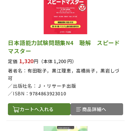
日本語能力試験問題集N4 聴解 スピード
マスター
1,320
定価
円
（本体 1,200 円）
著者名：
有田聡子，黒江理恵，高橋尚子，黒岩しづ
可
出版社名：
Ｊ・リサーチ出版
ISBN：
9784863923010
カートへ入れる
商品詳細へ