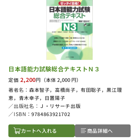
日本語能力試験総合テキストＮ３
2,200
定価
円
（本体 2,000 円）
著者名：
森本智子，高橋尚子，有田聡子，黒江理
恵，青木幸子，日置陽子
出版社名：
Ｊ・リサーチ出版
ISBN：
9784863921702
カートへ入れる
商品詳細へ
出版社名で絞り込む