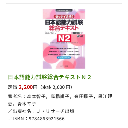
著者名で絞り込む
絞り込む
日本語能力試験総合テキストＮ２
2,200
定価
円
（本体 2,000 円）
著者名：
森本智子，高橋尚子，有田聡子，黒江理
恵，青木幸子
出版社名：
Ｊ・リサーチ出版
ISBN：
9784863921566